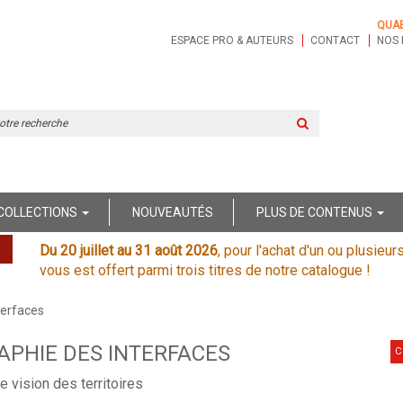
QUA
ESPACE PRO & AUTEURS
CONTACT
NOS 
Rechercher
sur
le
site
COLLECTIONS
NOUVEAUTÉS
PLUS DE CONTENUS
Du 20 juillet au 31 août 2026
, pour l'achat d'un ou plusieur
vous est offert parmi trois titres de notre catalogue !
terfaces
PHIE DES INTERFACES
C
e vision des territoires