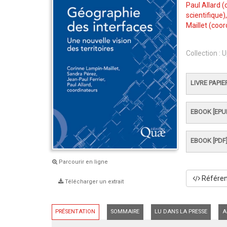
Paul Allard
(c
scientifique)
Maillet
(coord
Collection :
U
LIVRE PAPIE
EBOOK [EPU
EBOOK [PDF
Parcourir en ligne
Référenc
Télécharger un extrait
PRÉSENTATION
SOMMAIRE
LU DANS LA PRESSE
A