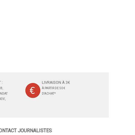
 :
LIVRAISON À 3€
B,
À PARTIR DE 50 €
ANDAT
D'ACHAT*
TIF,
ONTACT JOURNALISTES