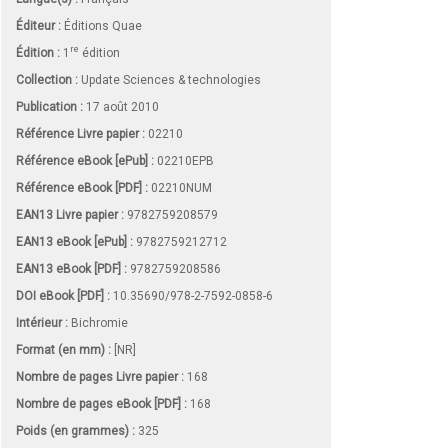
Éditeur :
Éditions Quae
re
Édition :
1
édition
Collection :
Update Sciences & technologies
Publication :
17 août 2010
Référence Livre papier :
02210
Référence eBook [ePub] :
02210EPB
Référence eBook [PDF] :
02210NUM
EAN13 Livre papier :
9782759208579
EAN13 eBook [ePub] :
9782759212712
EAN13 eBook [PDF] :
9782759208586
DOI eBook [PDF] :
10.35690/978-2-7592-0858-6
Intérieur :
Bichromie
Format (en mm)
:
[NR]
Nombre de pages
Livre papier
:
168
Nombre de pages
eBook [PDF]
:
168
Poids (en grammes) :
325