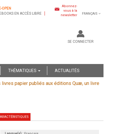
Abonnez-
E-OPEN
vous à la
EBOOKS EN ACCÈS LIBRE
FRANÇAIS
newsletter
SE CONNECTER
THÉMATIQUES
ACTUALITÉS
s livres papier publiés aux éditions Quæ, un livre
ARACTÉRISTIQUES
Langue(s) :
Français