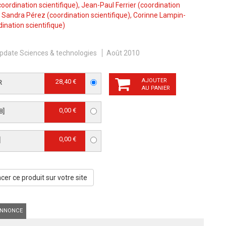
oordination scientifique),
Jean-Paul Ferrier
(coordination
,
Sandra Pérez
(coordination scientifique),
Corinne Lampin-
ination scientifique)
pdate Sciences & technologies
Août 2010
AJOUTER
28,40 €
R
AU PANIER
0,00 €
B]
0,00 €
]
er ce produit sur votre site
NNONCE