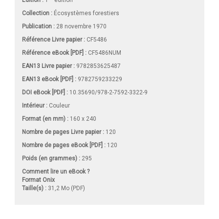
Édition :
1
édition
Collection :
Écosystèmes forestiers
Publication :
28 novembre 1970
Référence Livre papier :
CF5486
Référence eBook [PDF] :
CF5486NUM
EAN13 Livre papier :
9782853625487
EAN13 eBook [PDF] :
9782759233229
DOI eBook [PDF] :
10.35690/978-2-7592-3322-9
Intérieur :
Couleur
Format (en mm)
:
160 x 240
Nombre de pages
Livre papier
:
120
Nombre de pages
eBook [PDF]
:
120
Poids (en grammes) :
295
Comment lire un eBook ?
Format Onix
Taille(s) :
31,2 Mo (PDF)