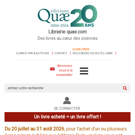
Librairie quae.com
Des livres au cœur des sciences
QUAE-OPEN
ESPACE PRO & AUTEURS
CONTACT
NOS EBOOKS EN ACCÈS LIBRE
Abonnez-
vous à la
newsletter
Rechercher
sur
le
site
SE CONNECTER
Un livre acheté = un livre offert !
Du 20 juillet au 31 août 2026
, pour l'achat d'un ou plusieurs