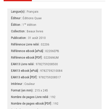
Langue(s) :
Français
Éditeur :
Éditions Quae
re
Édition :
1
édition
Collection :
Beaux livres
Publication :
31 août 2010
Référence Livre relié :
02206
Référence eBook [ePub] :
02206EPB
Référence eBook [PDF] :
02206NUM
EAN13 Livre relié :
9782759208500
EAN13 eBook [ePub] :
9782759210084
EAN13 eBook [PDF] :
9782759208517
Intérieur :
Couleur
Format (en mm)
:
215 x 245
Nombre de pages
Livre relié
:
192
Nombre de pages
eBook [PDF]
:
192