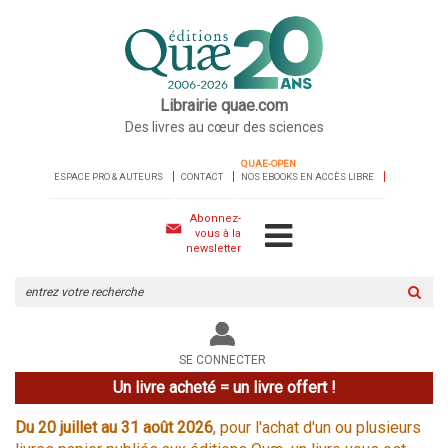
Librairie quae.com
Des livres au cœur des sciences
QUAE-OPEN
ESPACE PRO & AUTEURS
CONTACT
NOS EBOOKS EN ACCÈS LIBRE
Abonnez-
vous à la
newsletter
Rechercher
sur
le
site
SE CONNECTER
Un livre acheté = un livre offert !
Du 20 juillet au 31 août 2026
, pour l'achat d'un ou plusieurs