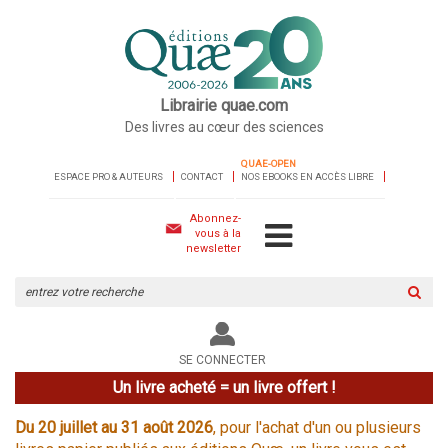
Librairie quae.com
Des livres au cœur des sciences
QUAE-OPEN
ESPACE PRO & AUTEURS
CONTACT
NOS EBOOKS EN ACCÈS LIBRE
Abonnez-
vous à la
newsletter
Rechercher
sur
le
site
SE CONNECTER
Un livre acheté = un livre offert !
Du 20 juillet au 31 août 2026
, pour l'achat d'un ou plusieurs