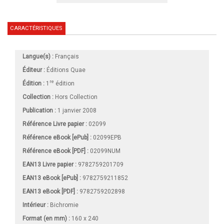
CARACTÉRISTIQUES
Langue(s) :
Français
Éditeur :
Éditions Quae
re
Édition :
1
édition
Collection :
Hors Collection
Publication :
1 janvier 2008
Référence Livre papier :
02099
Référence eBook [ePub] :
02099EPB
Référence eBook [PDF] :
02099NUM
EAN13 Livre papier :
9782759201709
EAN13 eBook [ePub] :
9782759211852
EAN13 eBook [PDF] :
9782759202898
Intérieur :
Bichromie
Format (en mm)
:
160 x 240