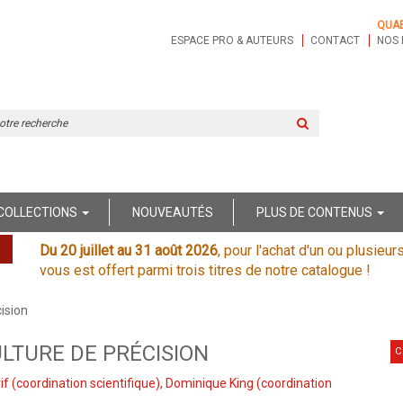
QUA
ESPACE PRO & AUTEURS
CONTACT
NOS 
Rechercher
sur
le
site
COLLECTIONS
NOUVEAUTÉS
PLUS DE CONTENUS
Du 20 juillet au 31 août 2026
, pour l'achat d'un ou plusieur
vous est offert parmi trois titres de notre catalogue !
ision
LTURE DE PRÉCISION
C
if
(coordination scientifique),
Dominique King
(coordination