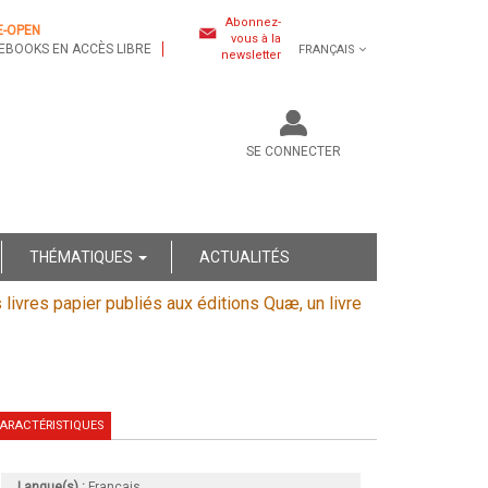
Abonnez-
E-OPEN
vous à la
EBOOKS EN ACCÈS LIBRE
FRANÇAIS
newsletter
SE CONNECTER
THÉMATIQUES
ACTUALITÉS
s livres papier publiés aux éditions Quæ, un livre
ARACTÉRISTIQUES
Langue(s) :
Français