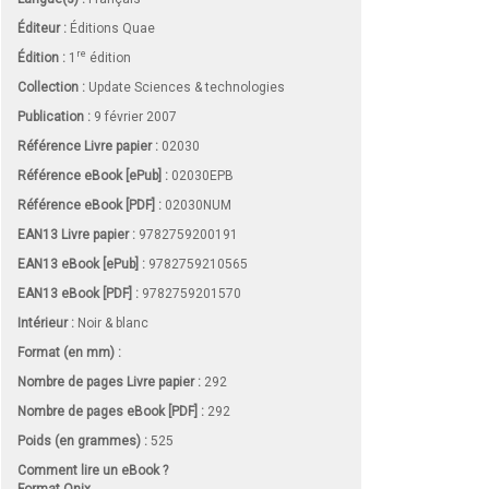
Éditeur :
Éditions Quae
re
Édition :
1
édition
Collection :
Update Sciences & technologies
Publication :
9 février 2007
Référence Livre papier :
02030
Référence eBook [ePub] :
02030EPB
Référence eBook [PDF] :
02030NUM
EAN13 Livre papier :
9782759200191
EAN13 eBook [ePub] :
9782759210565
EAN13 eBook [PDF] :
9782759201570
Intérieur :
Noir & blanc
Format (en mm)
:
Nombre de pages
Livre papier
:
292
Nombre de pages
eBook [PDF]
:
292
Poids (en grammes) :
525
Comment lire un eBook ?
Format Onix