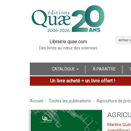
Librairie quae.com
Des livres au cœur des sciences
CATALOGUE
À PARAÎTRE
Un livre acheté = un livre offert !
Accueil
Toutes les publications
Agriculture de préc
AGRICU
Martine Guér
scientifique)