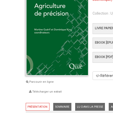
Collection :
U
LIVRE PAPIE
EBOOK [EPU
EBOOK [PDF
Référenc
Parcourir en ligne
Télécharger un extrait
PRÉSENTATION
SOMMAIRE
LU DANS LA PRESSE
A