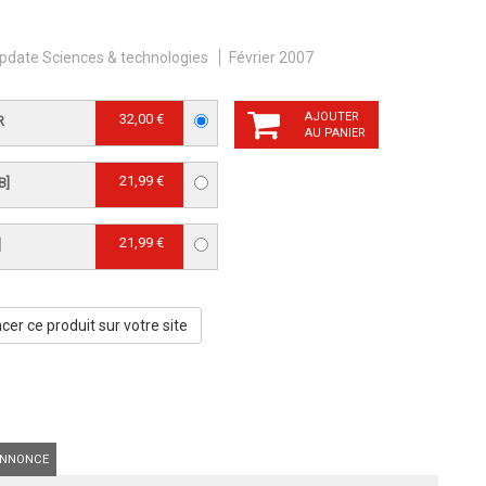
pdate Sciences & technologies
Février 2007
AJOUTER
32,00 €
R
AU PANIER
21,99 €
B]
21,99 €
]
er ce produit sur votre site
NNONCE