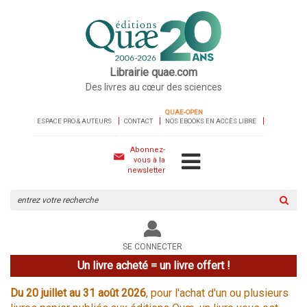
Librairie quae.com
Des livres au cœur des sciences
QUAE-OPEN
ESPACE PRO & AUTEURS
CONTACT
NOS EBOOKS EN ACCÈS LIBRE
Abonnez-
vous à la
newsletter
Rechercher
sur
le
site
SE CONNECTER
Un livre acheté = un livre offert !
Du 20 juillet au 31 août 2026
, pour l'achat d'un ou plusieurs