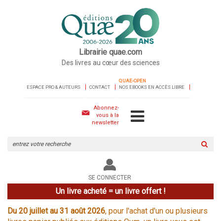
Librairie quae.com
Des livres au cœur des sciences
QUAE-OPEN
ESPACE PRO & AUTEURS
CONTACT
NOS EBOOKS EN ACCÈS LIBRE
Abonnez-
vous à la
newsletter
Rechercher
sur
le
site
SE CONNECTER
Un livre acheté = un livre offert !
Du 20 juillet au 31 août 2026
, pour l'achat d'un ou plusieurs