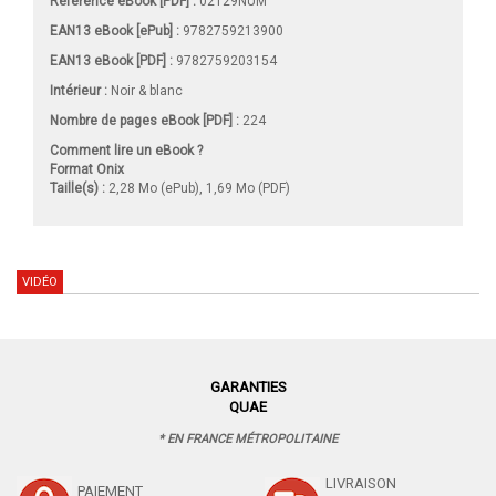
Référence eBook [PDF] :
02129NUM
EAN13 eBook [ePub] :
9782759213900
EAN13 eBook [PDF] :
9782759203154
Intérieur :
Noir & blanc
Nombre de pages
eBook [PDF]
:
224
Comment lire un eBook ?
Format Onix
Taille(s) :
2,28 Mo (ePub), 1,69 Mo (PDF)
VIDÉO
GARANTIES
QUAE
* EN FRANCE MÉTROPOLITAINE
LIVRAISON
PAIEMENT