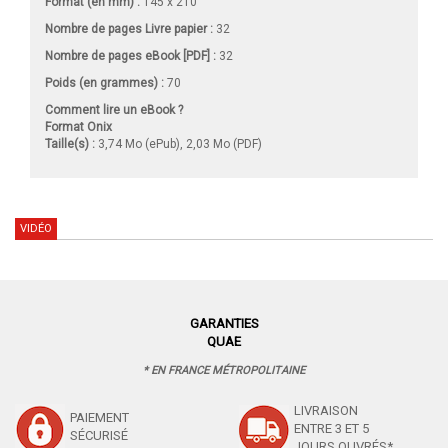
Format (en mm)
:
145 x 210
Nombre de pages
Livre papier
:
32
Nombre de pages
eBook [PDF]
:
32
Poids (en grammes) :
70
Comment lire un eBook ?
Format Onix
Taille(s) :
3,74 Mo (ePub), 2,03 Mo (PDF)
VIDÉO
GARANTIES
QUAE
* EN FRANCE MÉTROPOLITAINE
LIVRAISON
PAIEMENT
ENTRE 3 ET 5
SÉCURISÉ
JOURS OUVRÉS*