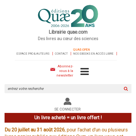
Librairie quae.com
Des livres au cœur des sciences
QUAE-OPEN
ESPACE PRO & AUTEURS
CONTACT
NOS EBOOKS EN ACCÈS LIBRE
Abonnez-
vous à la
newsletter
Rechercher
sur
le
site
SE CONNECTER
Un livre acheté = un livre offert !
Du 20 juillet au 31 août 2026
, pour l'achat d'un ou plusieurs