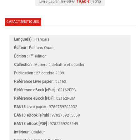
Livre papier
28,00 €
19,60 €
(-30%)
CARACTÉRISTIQUES
Langue(s) :
Français
Éditeur :
Éditions Quae
re
Édition :
1
édition
Collection :
Matière à débattre et décider
Publication :
27 octobre 2009
Référence Livre papier :
02162
Référence eBook [ePub] :
02162EPB
Référence eBook [PDF] :
02162NUM
EAN13 Livre papier :
9782759203932
EAN13 eBook [ePub] :
9782759215058
EAN13 eBook [PDF] :
9782759203949
Intérieur :
Couleur