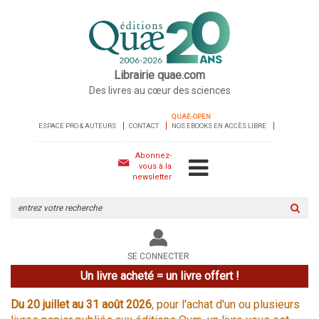
Librairie quae.com
Des livres au cœur des sciences
QUAE-OPEN
ESPACE PRO & AUTEURS
CONTACT
NOS EBOOKS EN ACCÈS LIBRE
Abonnez-
vous à la
newsletter
Rechercher
sur
le
site
SE CONNECTER
Un livre acheté = un livre offert !
Du 20 juillet au 31 août 2026
, pour l'achat d'un ou plusieurs