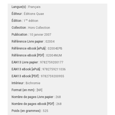
Langue(s) :
Français
Éditeur :
Éditions Quae
re
Édition :
1
édition
Collection :
Hors Collection
Publication :
10 janvier 2007
Référence Livre papier :
02004
Référence eBook [ePub] :
02004EPB
Référence eBook [PDF] :
02004NUM
EAN13 Livre papier :
9782759200177
EAN13 eBook [ePub] :
9782759211036
EAN13 eBook [PDF] :
9782759200955
Intérieur :
Bichromie
Format (en mm)
:
[NR]
Nombre de pages
Livre papier
:
268
Nombre de pages
eBook [PDF]
:
268
Poids (en grammes) :
525