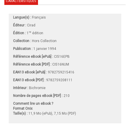
CARACTÉRISTIQUES
Langue(s) :
Français
Éditeur :
Cirad
re
Édition :
1
édition
Collection :
Hors Collection
Publication :
1 janvier 1994
Référence eBook [ePub] :
CI516EPB
Référence eBook [PDF] :
CI516NUM
EAN13 eBook [ePub] :
9782759215416
EAN13 eBook [PDF] :
9782759208111
Intérieur :
Bichromie
Nombre de pages
eBook [PDF]
:
210
Comment lire un eBook ?
Format Onix
Taille(s) :
11,9 Mo (ePub), 7,15 Mo (PDF)