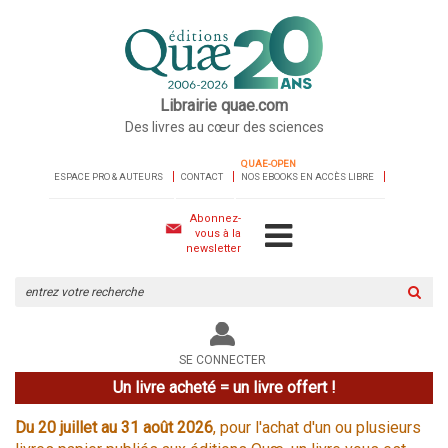
Librairie quae.com
Des livres au cœur des sciences
QUAE-OPEN
ESPACE PRO & AUTEURS
CONTACT
NOS EBOOKS EN ACCÈS LIBRE
Abonnez-
vous à la
newsletter
Rechercher
sur
le
site
SE CONNECTER
Un livre acheté = un livre offert !
Du 20 juillet au 31 août 2026
, pour l'achat d'un ou plusieurs