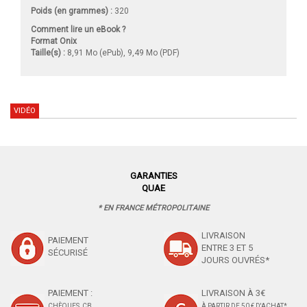
Poids (en grammes) :
320
Comment lire un eBook ?
Format Onix
Taille(s) :
8,91 Mo (ePub), 9,49 Mo (PDF)
VIDÉO
GARANTIES
QUAE
* EN FRANCE MÉTROPOLITAINE
LIVRAISON
PAIEMENT
ENTRE 3 ET 5
SÉCURISÉ
JOURS OUVRÉS*
PAIEMENT :
LIVRAISON À 3€
CHÈQUES, CB,
À PARTIR DE 50 € D'ACHAT*