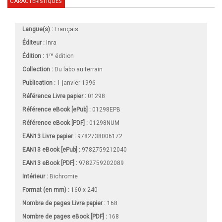
CARACTÉRISTIQUES
Langue(s) :
Français
Éditeur :
Inra
re
Édition :
1
édition
Collection :
Du labo au terrain
Publication :
1 janvier 1996
Référence Livre papier :
01298
Référence eBook [ePub] :
01298EPB
Référence eBook [PDF] :
01298NUM
EAN13 Livre papier :
9782738006172
EAN13 eBook [ePub] :
9782759212040
EAN13 eBook [PDF] :
9782759202089
Intérieur :
Bichromie
Format (en mm)
:
160 x 240
Nombre de pages
Livre papier
:
168
Nombre de pages
eBook [PDF]
:
168