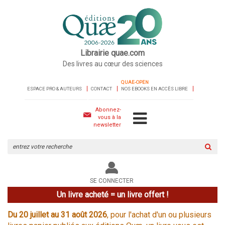
Librairie quae.com
Des livres au cœur des sciences
QUAE-OPEN
ESPACE PRO & AUTEURS
CONTACT
NOS EBOOKS EN ACCÈS LIBRE
Abonnez-
vous à la
newsletter
Rechercher
sur
le
site
SE CONNECTER
Un livre acheté = un livre offert !
Du 20 juillet au 31 août 2026
, pour l'achat d'un ou plusieurs