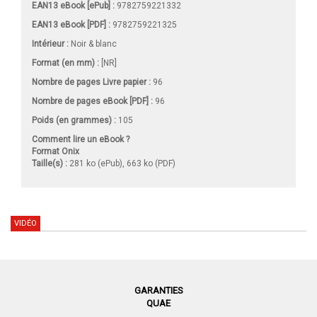
EAN13 eBook [ePub] :
9782759221332
EAN13 eBook [PDF] :
9782759221325
Intérieur :
Noir & blanc
Format (en mm)
:
[NR]
Nombre de pages
Livre papier
:
96
Nombre de pages
eBook [PDF]
:
96
Poids (en grammes) :
105
Comment lire un eBook ?
Format Onix
Taille(s) :
281 ko (ePub), 663 ko (PDF)
VIDÉO
GARANTIES
QUAE