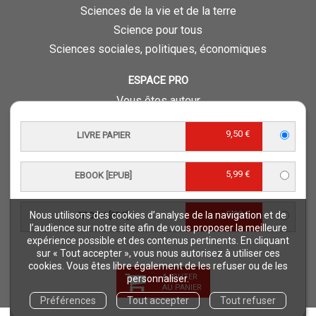
Sciences de la vie et de la terre
Science pour tous
Sciences sociales, politiques, économiques
ESPACE PRO
Vous êtes auteur
Vous êtes journaliste
9,50 €
LIVRE PAPIER
Vous êtes libraire
Vous êtes bibliothécaire
5,99 €
EBOOK [EPUB]
Foreign rights
Procédure d'évaluation
5,99 €
Nous utilisons des cookies d’analyse de la navigation et de
EBOOK [PDF]
NOTRE SITE
l’audience sur notre site afin de vous proposer la meilleure
expérience possible et des contenus pertinents. En cliquant
Quae © 2018
sur « Tout accepter », vous nous autorisez à utiliser ces
Mentions légales
cookies. Vous êtes libre également de les refuser ou de les
AJOUTER
personnaliser.
Déclaration d'accessibilité
AU PANIER
Préférences
Tout accepter
Tout refuser