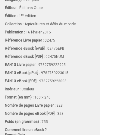
Éditeur :
Éditions Quae
re
Édition :
1
édition
Collection :
Agricultures et défis du monde
Publication :
16 février 2015
Référence Livre papier :
02475
Référence eBook [ePub] :
02475EPB
Référence eBook [PDF] :
02475NUM
EAN13 Livre papier :
9782759222995
EAN13 eBook [ePub] :
9782759223015
EAN13 eBook [PDF] :
9782759223008
Intérieur :
Couleur
Format (en mm)
:
160 x 240
Nombre de pages
Livre papier
:
328
Nombre de pages
eBook [PDF]
:
328
Poids (en grammes) :
755
Comment lire un eBook ?
Format Onix