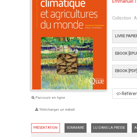
Emmanuel T
Collection :
A
LIVRE PAPIE
EBOOK [EPU
EBOOK [PDF
Référenc
Parcourir en ligne
Télécharger un extrait
PRÉSENTATION
SOMMAIRE
LU DANS LA PRESSE
A