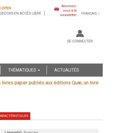
Abonnez-
E-OPEN
vous à la
EBOOKS EN ACCÈS LIBRE
FRANÇAIS
newsletter
SE CONNECTER
THÉMATIQUES
ACTUALITÉS
s livres papier publiés aux éditions Quæ, un livre
ARACTÉRISTIQUES
Langue(s) :
Français