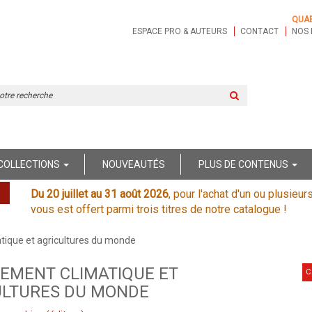
QUA
ESPACE PRO & AUTEURS
CONTACT
NOS 
Rechercher
sur
le
site
COLLECTIONS
NOUVEAUTÉS
PLUS DE CONTENUS
Du 20 juillet au 31 août 2026
, pour l'achat d'un ou plusieur
vous est offert parmi trois titres de notre catalogue !
ique et agricultures du monde
EMENT CLIMATIQUE ET
C
ULTURES DU MONDE