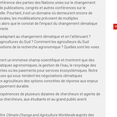
férence des parties des Nations unies sur le changement
 de publications, congrès et autres conférences sur le
lle. Pourtant, il est un domaine où demeurent encore de
icales, les modélisations prévoient de multiples
 alors que le constat de l’impact du changement climatique
V
miste.
s’adaptant au changement climatique et en l’atténuant ?
 agricultures du Sud ? Comment les agriculteurs du Sud
sitions de la recherche agronomique ? Quelles sont les voies
uvrent un immense champ scientifique et montrent que des
ratiques agronomiques, la gestion de l’eau, le recyclage des
entes ou les paiements pour services écosystémiques. Notre
ues qui sous-tendent les négociations climatiques
es agriculteurs des options concrètes de réponse aux enjeux
loppement durable.
es expériences de plusieurs dizaines de chercheurs et agents de
ux chercheurs, aux étudiants et au grand public averti.
itre
Climate Change and Agriculture Worldwide
auprès des