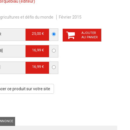
orquebiau
(éditeur)
gricultures et défis du monde
Février 2015
AJOUTER
25,00 €
R
AU PANIER
16,99 €
B]
16,99 €
]
er ce produit sur votre site
NNONCE