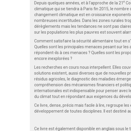
e
Depuis quelques années, et à l’approche de la 21
Con
climatique qui se tiendra à Paris fin 2015, le nombre
changement climatique est en croissance exponentie
nombreuses incertitudes. Dans les zones rurales trop
dérèglements mais les tendances ne sont pas claires
sur les populations les plus pauvres est souvent alar
Comment satisfaire la sécurité alimentaire tout en 
Quelles sont les principales menaces pesant sur les
répondent-ils à ces menaces ? Quelles sont les propo
encore inexplorées ?
Les recherches en cours nous interpellent. Elles co
solutions existent, aussi diverses que de nouvelles p
résidus agricoles, le diagnostic des maladies émerg
compréhension des mécanismes financiers et politiq
internationales est indispensable pour penser avec l
du climat tout en répondant aux exigences du déve
Ce livre, dense, précis mais facile à lire, regroupe l
développement de toutes disciplines. Il est destiné a
Ce livre est également disponible en anglais sous le t