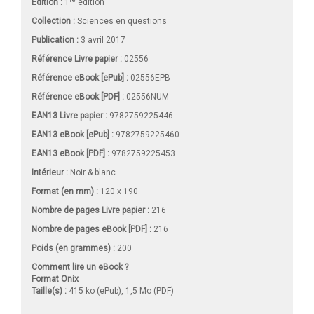
Édition :
1
édition
Collection :
Sciences en questions
Publication :
3 avril 2017
Référence Livre papier :
02556
Référence eBook [ePub] :
02556EPB
Référence eBook [PDF] :
02556NUM
EAN13 Livre papier :
9782759225446
EAN13 eBook [ePub] :
9782759225460
EAN13 eBook [PDF] :
9782759225453
Intérieur :
Noir & blanc
Format (en mm)
:
120 x 190
Nombre de pages
Livre papier
:
216
Nombre de pages
eBook [PDF]
:
216
Poids (en grammes) :
200
Comment lire un eBook ?
Format Onix
Taille(s) :
415 ko (ePub), 1,5 Mo (PDF)