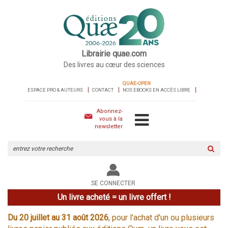
Librairie quae.com
Des livres au cœur des sciences
QUAE-OPEN
ESPACE PRO & AUTEURS
CONTACT
NOS EBOOKS EN ACCÈS LIBRE
Abonnez-
vous à la
newsletter
Rechercher
sur
le
site
SE CONNECTER
Un livre acheté = un livre offert !
Du 20 juillet au 31 août 2026
, pour l'achat d'un ou plusieurs