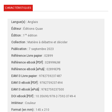
CARACTÉRISTIQUES
Langue(s) :
Anglais
Éditeur :
Éditions Quae
re
Édition :
1
édition
Collection :
Matière à débattre et décider
Publication :
7 septembre 2023
Référence Livre papier :
02899
Référence eBook [PDF] :
02899NUM
Référence eBook [ePub] :
02899EPB
EAN13 Livre papier :
9782759237487
EAN13 eBook [PDF] :
9782759237494
EAN13 eBook [ePub] :
9782759237500
DOI eBook [PDF] :
10.35690/978-2-7592-3749-4
Intérieur :
Couleur
Format (en mm)
:
145 x 210