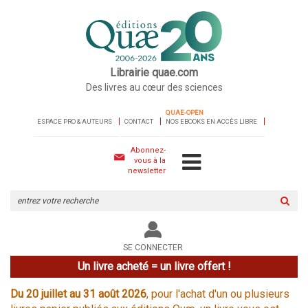
Librairie quae.com
Des livres au cœur des sciences
QUAE-OPEN
ESPACE PRO & AUTEURS
CONTACT
NOS EBOOKS EN ACCÈS LIBRE
Abonnez-
vous à la
newsletter
Rechercher
sur
le
site
SE CONNECTER
Un livre acheté = un livre offert !
Du 20 juillet au 31 août 2026
, pour l'achat d'un ou plusieurs