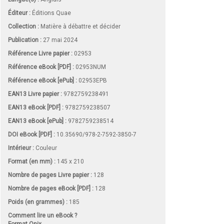
Éditeur :
Éditions Quae
Collection :
Matière à débattre et décider
Publication :
27 mai 2024
Référence Livre papier :
02953
Référence eBook [PDF] :
02953NUM
Référence eBook [ePub] :
02953EPB
EAN13 Livre papier :
9782759238491
EAN13 eBook [PDF] :
9782759238507
EAN13 eBook [ePub] :
9782759238514
DOI eBook [PDF] :
10.35690/978-2-7592-3850-7
Intérieur :
Couleur
Format (en mm)
:
145 x 210
Nombre de pages
Livre papier
:
128
Nombre de pages
eBook [PDF]
:
128
Poids (en grammes) :
185
Comment lire un eBook ?
Format Onix