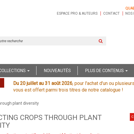
QUA
ESPACE PRO & AUTEURS
CONTACT
NOS 
Rechercher
sur
le
site
COLLECTIONS
NOUVEAUTÉS
PLUS DE CONTENUS
Du 20 juillet au 31 août 2026
, pour l'achat d'un ou plusieur
vous est offert parmi trois titres de notre catalogue !
rough plant diversity
CTING CROPS THROUGH PLANT
C
ITY