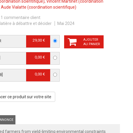
oordination scientifique),
Vincent Martinet
(coordination
,
Aude Vialatte
(coordination scientifique)
1 commentaire client
atière à débattre et décider
Mai 2024
AJOUTER
29,00 €
R
AU PANIER
0,00 €
]
0,00 €
B]
er ce produit sur votre site
NNONCE
reed farmers from yield-limiting environmental constraints