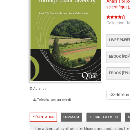
Anaïs Tibi
(c
scientifique)
Collection :
M
LIVRE PAPIE
EBOOK [PDF
EBOOK [EPU
Agrandir
Référenc
Télécharger un extrait
PRÉSENTATION
SOMMAIRE
LU DANS LA PRESSE
A
The advent of synthetic fertilisers and pesticides f