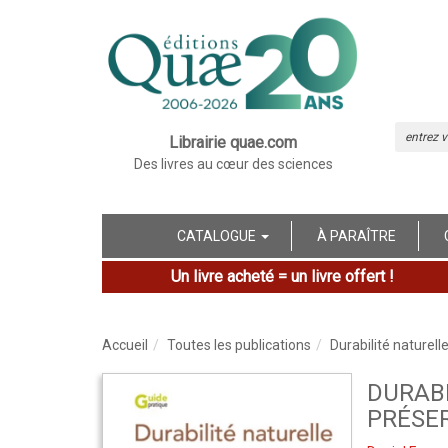
Librairie quae.com
Des livres au cœur des sciences
CATALOGUE
À PARAÎTRE
Un livre acheté = un livre offert !
Accueil
Toutes les publications
Durabilité naturell
DURABI
PRÉSER