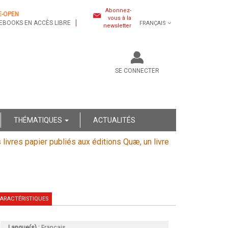
Abonnez-
E-OPEN
vous à la
EBOOKS EN ACCÈS LIBRE
FRANÇAIS
newsletter
SE CONNECTER
THÉMATIQUES
ACTUALITÉS
s livres papier publiés aux éditions Quæ, un livre
ARACTÉRISTIQUES
Langue(s) :
Français