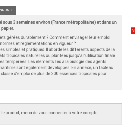
NNONCE
 sous 3 semaines environ (France métropolitaine) et dans un
 papier.
V
orêts gérées durablement ? Comment envisager leur emploi
 normes et règlementations en vigueur ?
 simples et pratiques. Il aborde les différents aspects de la
s tropicales naturelles ou plantées jusqu’à l’utilisation finale
s tempérées. Les éléments liés à la biologie des agents
u maritime sont également développés. En annexe, un tableau
 la classe d’emploi de plus de 300 essences tropicales pour
 le produit, merci de vous connecter à votre compte.