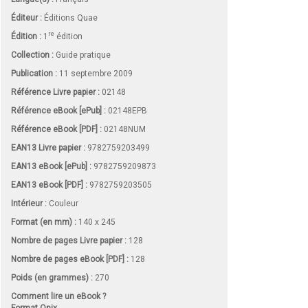
Éditeur :
Éditions Quae
re
Édition :
1
édition
Collection :
Guide pratique
Publication :
11 septembre 2009
Référence Livre papier :
02148
Référence eBook [ePub] :
02148EPB
Référence eBook [PDF] :
02148NUM
EAN13 Livre papier :
9782759203499
EAN13 eBook [ePub] :
9782759209873
EAN13 eBook [PDF] :
9782759203505
Intérieur :
Couleur
Format (en mm)
:
140 x 245
Nombre de pages
Livre papier
:
128
Nombre de pages
eBook [PDF]
:
128
Poids (en grammes) :
270
Comment lire un eBook ?
Format Onix