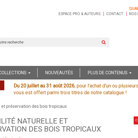
QUA
ESPACE PRO & AUTEURS
CONTACT
NOS 
Rechercher
sur
le
site
COLLECTIONS
NOUVEAUTÉS
PLUS DE CONTENUS
Du 20 juillet au 31 août 2026
, pour l'achat d'un ou plusieur
vous est offert parmi trois titres de notre catalogue !
e et préservation des bois tropicaux
LITÉ NATURELLE ET
C
VATION DES BOIS TROPICAUX