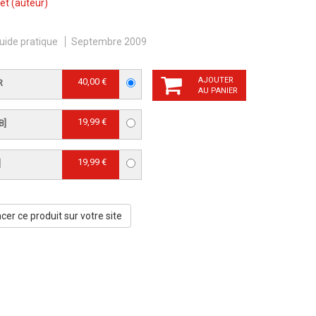
et
(auteur)
uide pratique
Septembre 2009
AJOUTER
40,00 €
R
AU PANIER
19,99 €
B]
19,99 €
]
er ce produit sur votre site