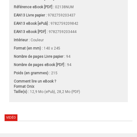
Référence eBook [PDF] :
02138NUM
EAN13 Livre papier :
9782759203437
EAN13 eBook [ePub] :
9782759209842
EAN13 eBook [PDF] :
9782759203444
Intérieur :
Couleur
Format (en mm)
:
140 x 245
Nombre de pages
Livre papier
:
94
Nombre de pages
eBook [PDF]
:
94
Poids (en grammes) :
215
Comment lire un eBook ?
Format Onix
Taille(s) :
12,9 Mo (ePub), 28,2 Mo (PDF)
VIDÉO