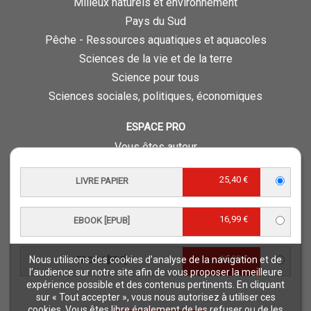
Milieux naturels et environnement
Pays du Sud
Pêche - Ressources aquatiques et aquacoles
Sciences de la vie et de la terre
Science pour tous
Sciences sociales, politiques, économiques
ESPACE PRO
Vous êtes auteur
Vous êtes journaliste
25,40 €
LIVRE PAPIER
Vous êtes libraire
Vous êtes bibliothécaire
16,99 €
EBOOK [EPUB]
Foreign rights
Procédure d'évaluation
16,99 €
Nous utilisons des cookies d’analyse de la navigation et de
EBOOK [PDF]
NOTRE SITE
l’audience sur notre site afin de vous proposer la meilleure
expérience possible et des contenus pertinents. En cliquant
Quae © 2018
sur « Tout accepter », vous nous autorisez à utiliser ces
Mentions légales
cookies. Vous êtes libre également de les refuser ou de les