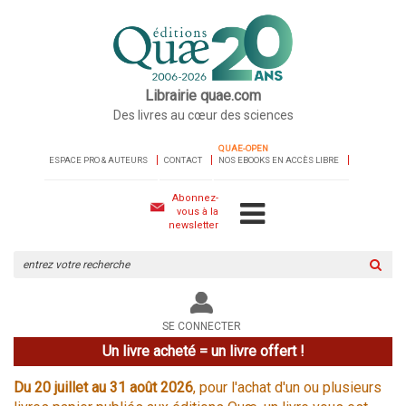
Librairie quae.com
Des livres au cœur des sciences
QUAE-OPEN
ESPACE PRO & AUTEURS
CONTACT
NOS EBOOKS EN ACCÈS LIBRE
Abonnez-
vous à la
newsletter
Rechercher
sur
le
site
SE CONNECTER
Un livre acheté = un livre offert !
Du 20 juillet au 31 août 2026
, pour l'achat d'un ou plusieurs