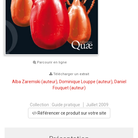
Parcourir en ligne
Télécharger un extrait
Alba Zaremski
(auteur),
Dominique Louppe
(auteur),
Daniel
Fouquet
(auteur)
Collection :
Guide pratique
Juillet 2009
Référencer ce produit sur votre site