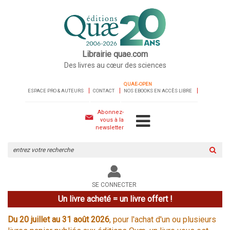
Librairie quae.com
Des livres au cœur des sciences
QUAE-OPEN
ESPACE PRO & AUTEURS
CONTACT
NOS EBOOKS EN ACCÈS LIBRE
Abonnez-
vous à la
newsletter
Rechercher
sur
le
site
SE CONNECTER
Un livre acheté = un livre offert !
Du 20 juillet au 31 août 2026
, pour l'achat d'un ou plusieurs