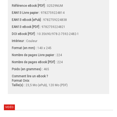
Référence eBook [PDF] :
02529NUM
EAN13 Livre papier :
9782759224814
EAN13 eBook [ePub] :
9782759224838
EAN13 eBook [PDF] :
9782759224821
DOI eBook [PDF] :
10.35690/978-2-7592-2482-1
Intérieur :
Couleur
Format (en mm)
:
140 x 245
Nombre de pages
Livre papier
:
224
Nombre de pages
eBook [PDF]
:
224
Poids (en grammes) :
465
Comment lire un eBook ?
Format Onix
Taille(s) :
23,5 Mo (ePub), 120 Mo (PDF)
VIDÉO