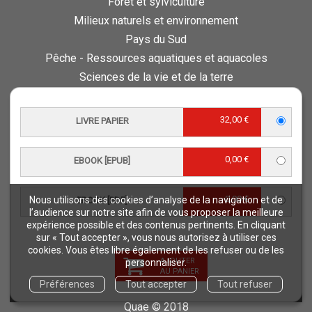
Forêt et sylviculture
Milieux naturels et environnement
Pays du Sud
Pêche - Ressources aquatiques et aquacoles
Sciences de la vie et de la terre
Science pour tous
Sciences sociales, politiques, économiques
32,00 €
LIVRE PAPIER
ESPACE PRO
0,00 €
EBOOK [EPUB]
Vous êtes auteur
Vous êtes journaliste
0,00 €
Nous utilisons des cookies d’analyse de la navigation et de
EBOOK [PDF]
Vous êtes libraire
l’audience sur notre site afin de vous proposer la meilleure
Vous êtes bibliothécaire
expérience possible et des contenus pertinents. En cliquant
sur « Tout accepter », vous nous autorisez à utiliser ces
Foreign rights
cookies. Vous êtes libre également de les refuser ou de les
Procédure d'évaluation
AJOUTER
personnaliser.
AU PANIER
Préférences
Tout accepter
Tout refuser
NOTRE SITE
Quae © 2018