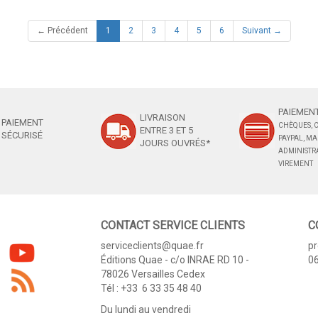
(current)
← Précédent
1
2
3
4
5
6
Suivant →
PAIEMENT
LIVRAISON
PAIEMENT
CHÈQUES, C
ENTRE 3 ET 5
SÉCURISÉ
PAYPAL, M
JOURS OUVRÉS*
ADMINISTRA
VIREMENT
CONTACT SERVICE CLIENTS
C
serviceclients@quae.fr
p
Éditions Quae - c/o INRAE RD 10 -
06
78026 Versailles Cedex
Tél : +33 6 33 35 48 40
Du lundi au vendredi