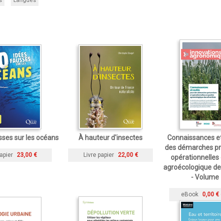
s
Langues
sses sur les océans
À hauteur d'insectes
Connaissances et
des démarches pr
apier
23,00 €
Livre papier
22,00 €
opérationnelles
agroécologique de
- Volume
eBook
0,00 €