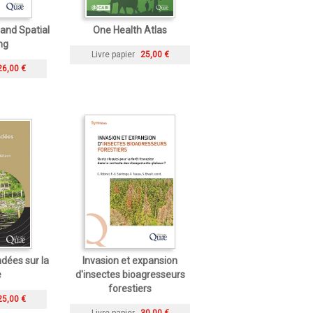
and Spatial
One Health Atlas
ng
Livre papier
25,00 €
26,00 €
dées sur la
Invasion et expansion
e
d'insectes bioagresseurs
forestiers
25,00 €