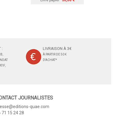
Livre papier
30,00 €
 :
LIVRAISON À 3€
B,
À PARTIR DE 50 €
ANDAT
D'ACHAT*
TIF,
ONTACT JOURNALISTES
resse@editions-quae.com
 71 15 24 28