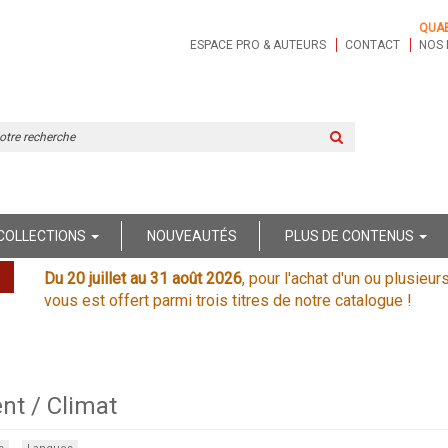
QUA
ESPACE PRO & AUTEURS
CONTACT
NOS 
Rechercher
sur
le
site
COLLECTIONS
NOUVEAUTÉS
PLUS DE CONTENUS
Du 20 juillet au 31 août 2026
, pour l'achat d'un ou plusieur
vous est offert parmi trois titres de notre catalogue !
nt / Climat