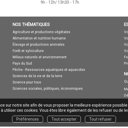
9h - 12h/ 13h30 - 17h
NOS THÉMATIQUES
E
Agriculture et productions végétales
Vo
Alimentation et nutrition humaine
Vo
Élevage et productions animales
Vo
Forêt et sylviculture
Vo
Milieux naturels et environnement
Fo
Pays du Sud
Pr
Pêche - Ressources aquatiques et aquacoles
N
Sciences de la vie et de la terre
Qu
Science pour tous
Sciences sociales, politiques, économiques
Me
Dé
nce sur notre site afin de vous proposer la meilleure expérience possible
à utiliser ces cookies. Vous êtes libre également de les refuser ou de le
Préférences
Tout accepter
Tout refuser