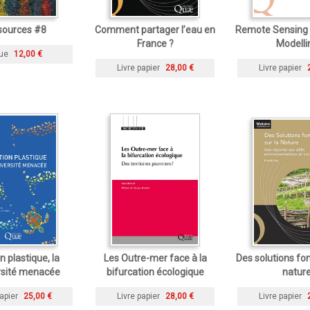
sources #8
Comment partager l’eau en
Remote Sensing 
France ?
Modelli
ue
12,00 €
Livre papier
28,00 €
Livre papier
n plastique, la
Les Outre-mer face à la
Des solutions fon
rsité menacée
bifurcation écologique
natur
apier
25,00 €
Livre papier
28,00 €
Livre papier