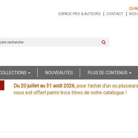
QUA
ESPACE PRO & AUTEURS
CONTACT
NOS 
Rechercher
sur
le
site
COLLECTIONS
NOUVEAUTÉS
PLUS DE CONTENUS
Du 20 juillet au 31 août 2026
, pour l'achat d'un ou plusieur
vous est offert parmi trois titres de notre catalogue !