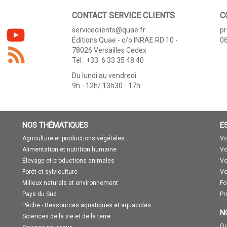
CONTACT SERVICE CLIENTS
C
serviceclients@quae.fr
p
Éditions Quae - c/o INRAE RD 10 -
06
78026 Versailles Cedex
Tél : +33 6 33 35 48 40
Du lundi au vendredi
9h - 12h/ 13h30 - 17h
NOS THÉMATIQUES
E
Agriculture et productions végétales
Vo
Alimentation et nutrition humaine
Vo
Élevage et productions animales
Vo
Forêt et sylviculture
Vo
Milieux naturels et environnement
Fo
Pays du Sud
Pr
Pêche - Ressources aquatiques et aquacoles
N
Sciences de la vie et de la terre
Qu