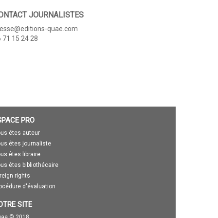
ONTACT JOURNALISTES
resse@editions-quae.com
 71 15 24 28
SPACE PRO
us êtes auteur
us êtes journaliste
us êtes libraire
us êtes bibliothécaire
reign rights
océdure d'évaluation
OTRE SITE
ae © 2018