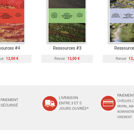
sources #4
Ressources #3
Ressource
ue
12,00 €
Revue
12,00 €
Revue
12,
PAIEMENT
LIVRAISON
PAIEMENT
CHÈQUES, C
ENTRE 3 ET 5
SÉCURISÉ
PAYPAL, M
JOURS OUVRÉS*
ADMINISTRA
VIREMENT