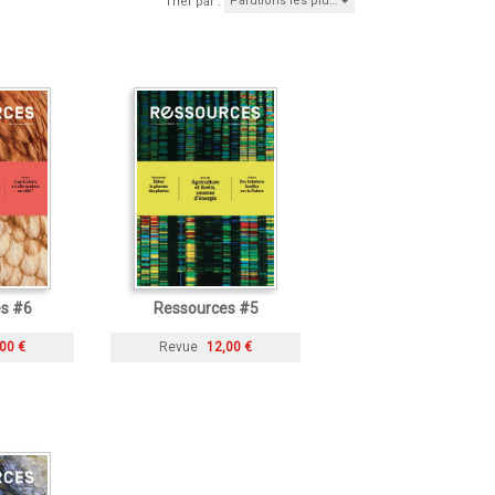
Parutions les plu…
Trier par :
s #6
Ressources #5
00 €
Revue
12,00 €