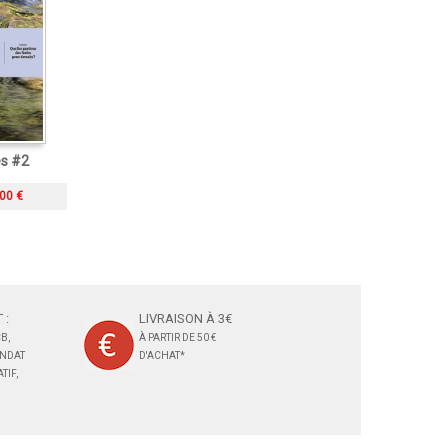
s #2
00 €
 :
LIVRAISON À 3€
B,
À PARTIR DE 50 €
ANDAT
D'ACHAT*
TIF,