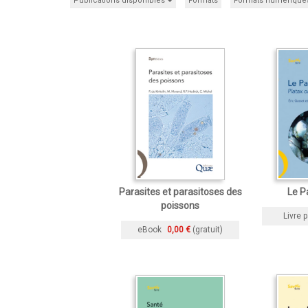
Publications disponibles
Formats
Formats numérique
Parasites et parasitoses des
Le P
poissons
Livre p
eBook
0,00 €
(gratuit)