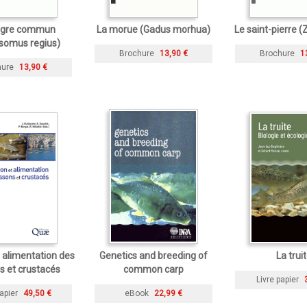
igre commun
La morue (Gadus morhua)
Le saint-pierre (
somus regius)
Brochure
13,90 €
Brochure
1
hure
13,90 €
t alimentation des
Genetics and breeding of
La trui
s et crustacés
common carp
Livre papier
apier
49,50 €
eBook
22,99 €