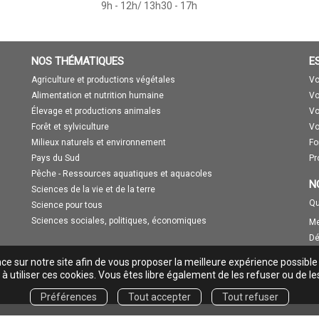
9h - 12h/ 13h30 - 17h
NOS THÉMATIQUES
E
Agriculture et productions végétales
Vo
Alimentation et nutrition humaine
Vo
Élevage et productions animales
Vo
Forêt et sylviculture
Vo
Milieux naturels et environnement
Fo
Pays du Sud
Pr
Pêche - Ressources aquatiques et aquacoles
N
Sciences de la vie et de la terre
Qu
Science pour tous
Sciences sociales, politiques, économiques
Me
Dé
nce sur notre site afin de vous proposer la meilleure expérience possible
à utiliser ces cookies. Vous êtes libre également de les refuser ou de le
Préférences
Tout accepter
Tout refuser