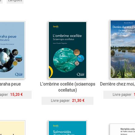
s
Langues
araha peue
L'ombrine ocellée (sciaenops
Derrière chez moi,
ocellatus)
apier
15,20 €
Livre papier
Livre papier
21,30 €