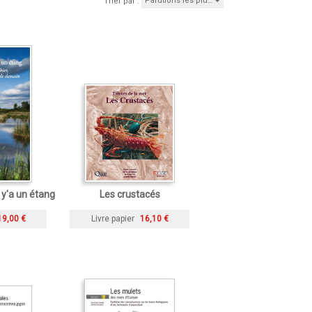
Parutions les plu…
Trier par :
 y'a un étang
Les crustacés
19,00 €
Livre papier
16,10 €