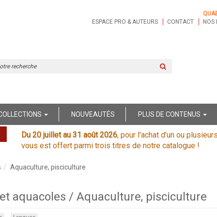
QUA
ESPACE PRO & AUTEURS
CONTACT
NOS 
Rechercher
sur
le
site
COLLECTIONS
NOUVEAUTÉS
PLUS DE CONTENUS
Du 20 juillet au 31 août 2026
, pour l'achat d'un ou plusieur
vous est offert parmi trois titres de notre catalogue !
s
Aquaculture, pisciculture
t aquacoles / Aquaculture, pisciculture