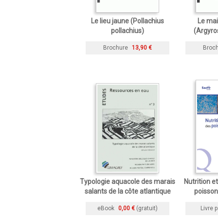
Le lieu jaune (Pollachius
Le ma
pollachius)
(Argyro
Brochure
13,90 €
Broc
Typologie aquacole des marais
Nutrition e
salants de la côte atlantique
poisson
eBook
0,00 €
(gratuit)
Livre p