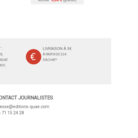
eBook
0,00 €
(gratuit)
 :
LIVRAISON À 3€
B,
À PARTIR DE 50 €
ANDAT
D'ACHAT*
TIF,
ONTACT JOURNALISTES
resse@editions-quae.com
 71 15 24 28