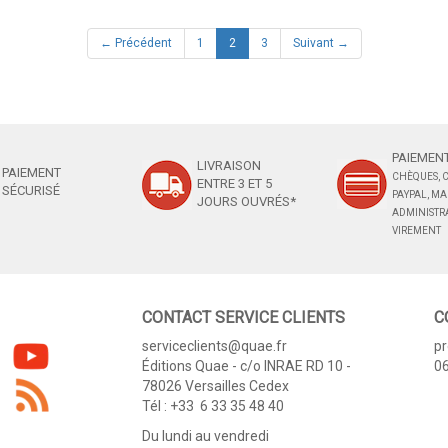
(current)
← Précédent
1
2
3
Suivant →
PAIEMENT
LIVRAISON
PAIEMENT
CHÈQUES, C
ENTRE 3 ET 5
SÉCURISÉ
PAYPAL, M
JOURS OUVRÉS*
ADMINISTRA
VIREMENT
CONTACT SERVICE CLIENTS
C
serviceclients@quae.fr
p
Éditions Quae - c/o INRAE RD 10 -
06
78026 Versailles Cedex
Tél : +33 6 33 35 48 40
Du lundi au vendredi