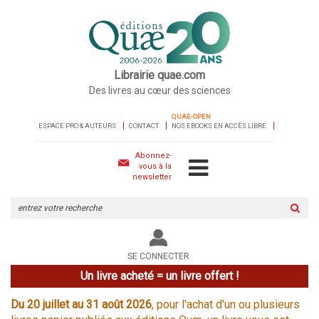
Librairie quae.com
Des livres au cœur des sciences
QUAE-OPEN
ESPACE PRO & AUTEURS
CONTACT
NOS EBOOKS EN ACCÈS LIBRE
Abonnez-
vous à la
newsletter
Rechercher
sur
le
site
SE CONNECTER
Un livre acheté = un livre offert !
Du 20 juillet au 31 août 2026
, pour l'achat d'un ou plusieurs