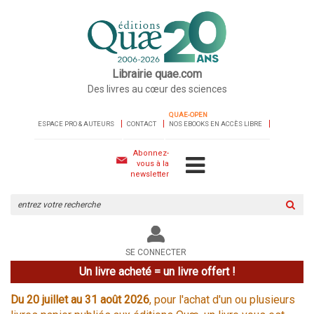
Librairie quae.com
Des livres au cœur des sciences
QUAE-OPEN
ESPACE PRO & AUTEURS
CONTACT
NOS EBOOKS EN ACCÈS LIBRE
Abonnez-
vous à la
newsletter
Rechercher
sur
le
site
SE CONNECTER
Un livre acheté = un livre offert !
Du 20 juillet au 31 août 2026
, pour l'achat d'un ou plusieurs