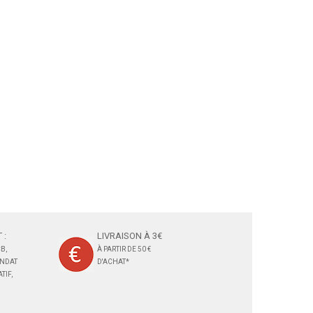
 :
LIVRAISON À 3€
B,
À PARTIR DE 50 €
ANDAT
D'ACHAT*
TIF,