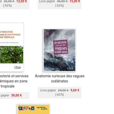
ié
25,00 €
12,50 €
Livre papier
30,00 €
15,00 €
(-50%)
(-50%)
sterie et services
Anatomie curieuse des vagues
témiques en zone
scélérates
tropicale
Livre papier
24,00 €
9,60 €
(-60%)
 papier
39,00 €