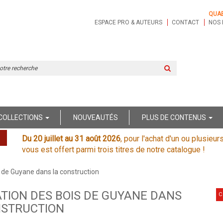
QUA
ESPACE PRO & AUTEURS
CONTACT
NOS 
Rechercher
sur
le
site
COLLECTIONS
NOUVEAUTÉS
PLUS DE CONTENUS
Du 20 juillet au 31 août 2026
, pour l'achat d'un ou plusieur
vous est offert parmi trois titres de notre catalogue !
is de Guyane dans la construction
ATION DES BOIS DE GUYANE DANS
C
NSTRUCTION