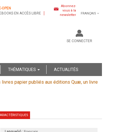
Abonnez-
E-OPEN
vous à la
EBOOKS EN ACCÈS LIBRE
FRANÇAIS
newsletter
SE CONNECTER
THÉMATIQUES
ACTUALITÉS
s livres papier publiés aux éditions Quæ, un livre
ARACTÉRISTIQUES
Langue(s) :
Français