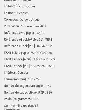
Éditeur :
Éditions Quae
e
Édition :
2
édition
Collection :
Guide pratique
Publication :
17 novembre 2009
Référence Livre papier :
02147
Référence eBook [ePub] :
02147EPB
Référence eBook [PDF] :
02147NUM
EAN13 Livre papier :
9782759203581
EAN13 eBook [ePub] :
9782759215706
EAN13 eBook [PDF] :
9782759203598
Intérieur :
Couleur
Format (en mm)
:
140 x 245
Nombre de pages
Livre papier
:
160
Nombre de pages
eBook [PDF]
:
160
Poids (en grammes) :
335
Comment lire un eBook ?
Format Onix