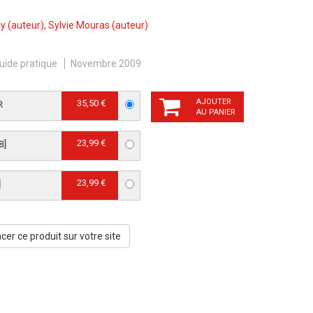
ay
(auteur),
Sylvie Mouras
(auteur)
uide pratique
Novembre 2009
AJOUTER
35,50 €
R
AU PANIER
23,99 €
B]
23,99 €
]
er ce produit sur votre site