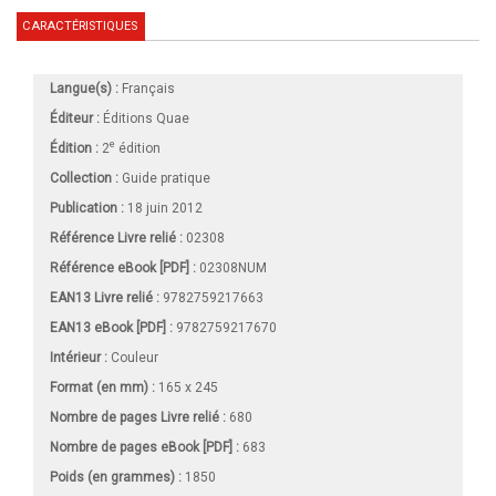
CARACTÉRISTIQUES
Langue(s) :
Français
Éditeur :
Éditions Quae
e
Édition :
2
édition
Collection :
Guide pratique
Publication :
18 juin 2012
Référence Livre relié :
02308
Référence eBook [PDF] :
02308NUM
EAN13 Livre relié :
9782759217663
EAN13 eBook [PDF] :
9782759217670
Intérieur :
Couleur
Format (en mm)
:
165 x 245
Nombre de pages
Livre relié
:
680
Nombre de pages
eBook [PDF]
:
683
Poids (en grammes) :
1850