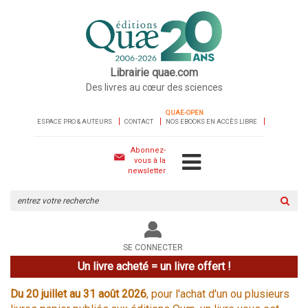
Librairie quae.com
Des livres au cœur des sciences
QUAE-OPEN
ESPACE PRO & AUTEURS
CONTACT
NOS EBOOKS EN ACCÈS LIBRE
Abonnez-
vous à la
newsletter
Rechercher
sur
le
site
SE CONNECTER
Un livre acheté = un livre offert !
Du 20 juillet au 31 août 2026
, pour l'achat d'un ou plusieurs