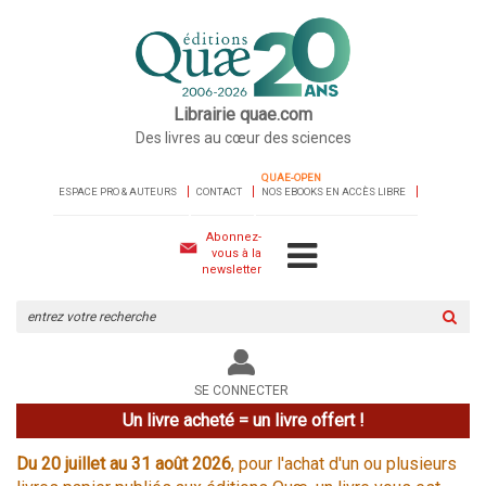
Librairie quae.com
Des livres au cœur des sciences
QUAE-OPEN
ESPACE PRO & AUTEURS
CONTACT
NOS EBOOKS EN ACCÈS LIBRE
Abonnez-
vous à la
newsletter
Rechercher
sur
le
site
SE CONNECTER
Un livre acheté = un livre offert !
Du 20 juillet au 31 août 2026
, pour l'achat d'un ou plusieurs