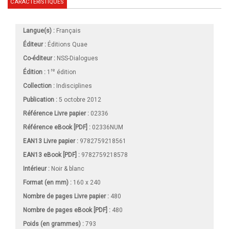
CARACTÉRISTIQUES
Langue(s) :
Français
Éditeur :
Éditions Quae
Co-éditeur :
NSS-Dialogues
re
Édition :
1
édition
Collection :
Indisciplines
Publication :
5 octobre 2012
Référence Livre papier :
02336
Référence eBook [PDF] :
02336NUM
EAN13 Livre papier :
9782759218561
EAN13 eBook [PDF] :
9782759218578
Intérieur :
Noir & blanc
Format (en mm)
:
160 x 240
Nombre de pages
Livre papier
:
480
Nombre de pages
eBook [PDF]
:
480
Poids (en grammes) :
793