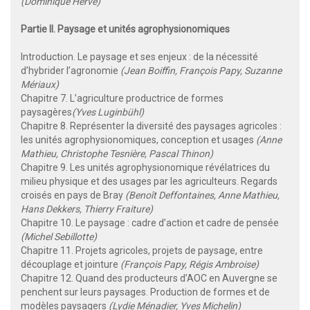
(Dominique Hervé)
Partie II. Paysage et unités agrophysionomiques
Introduction. Le paysage et ses enjeux : de la nécessité
d’hybrider l’agronomie
(Jean Boiffin, François Papy, Suzanne
Mériaux)
Chapitre 7. L’agriculture productrice de formes
paysagères
(Yves Luginbühl)
Chapitre 8. Représenter la diversité des paysages agricoles :
les unités agrophysionomiques, conception et usages
(Anne
Mathieu, Christophe Tesnière, Pascal Thinon)
Chapitre 9. Les unités agrophysionomique révélatrices du
milieu physique et des usages par les agriculteurs. Regards
croisés en pays de Bray
(Benoît Deffontaines, Anne Mathieu,
Hans Dekkers, Thierry Fraiture)
Chapitre 10. Le paysage : cadre d’action et cadre de pensée
(Michel Sebillotte)
Chapitre 11. Projets agricoles, projets de paysage, entre
découplage et jointure
(François Papy, Régis Ambroise)
Chapitre 12. Quand des producteurs d’AOC en Auvergne se
penchent sur leurs paysages. Production de formes et de
modèles paysagers
(Lydie Ménadier, Yves Michelin)