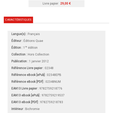
Livre papier
29,00 €
CARACTÉRISTIQUES
Langue(s) :
Français
Éditeur :
Éditions Quae
re
Édition :
1
édition
Collection :
Hors Collection
Publication :
1 janvier 2012
Référence Livre papier :
02348
Référence eBook [ePub] :
02348EPB
Référence eBook [PDF] :
02348NUM
EAN13 Livre papier :
9782759218776
EAN13 eBook [ePub] :
9782759219537
EAN13 eBook [PDF] :
9782759218783
Intérieur :
Bichromie