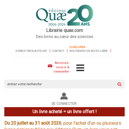
Librairie quae.com
Des livres au cœur des sciences
QUAE-OPEN
ESPACE PRO & AUTEURS
CONTACT
NOS EBOOKS EN ACCÈS LIBRE
Abonnez-
vous à la
newsletter
Rechercher
sur
le
site
SE CONNECTER
Un livre acheté = un livre offert !
Du 20 juillet au 31 août 2026
, pour l'achat d'un ou plusieurs