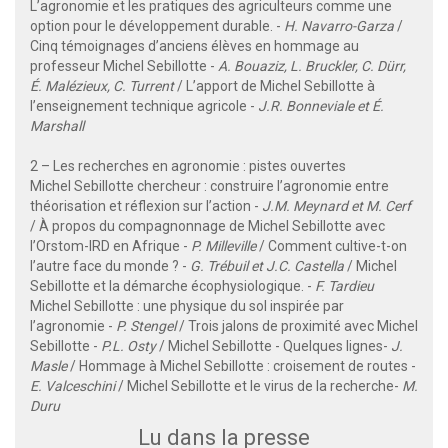
L’agronomie et les pratiques des agriculteurs comme une
option pour le développement durable. -
H. Navarro-Garza
/
Cinq témoignages d’anciens élèves en hommage au
professeur Michel Sebillotte -
A. Bouaziz, L. Bruckler, C. Dürr,
É. Malézieux, C. Turrent
/ L’apport de Michel Sebillotte à
l’enseignement technique agricole -
J.R. Bonneviale et É.
Marshall
2 – Les recherches en agronomie : pistes ouvertes
Michel Sebillotte chercheur : construire l’agronomie entre
théorisation et réflexion sur l’action -
J.M. Meynard et M. Cerf
/ À propos du compagnonnage de Michel Sebillotte avec
l’Orstom-IRD en Afrique -
P. Milleville
/ Comment cultive-t-on
l’autre face du monde ? -
G. Trébuil et J.C. Castella
/ Michel
Sebillotte et la démarche écophysiologique. -
F. Tardieu
Michel Sebillotte : une physique du sol inspirée par
l’agronomie -
P. Stengel
/ Trois jalons de proximité avec Michel
Sebillotte -
P.L. Osty
/ Michel Sebillotte - Quelques lignes-
J.
Masle
/ Hommage à Michel Sebillotte : croisement de routes -
E. Valceschini
/ Michel Sebillotte et le virus de la recherche-
M.
Duru
Lu dans la presse