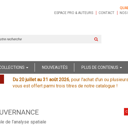
QUA
ESPACE PRO & AUTEURS
CONTACT
NOS 
Rechercher
sur
le
site
COLLECTIONS
NOUVEAUTÉS
PLUS DE CONTENUS
Du 20 juillet au 31 août 2026
, pour l'achat d'un ou plusieur
vous est offert parmi trois titres de notre catalogue !
UVERNANCE
C
ale de l’analyse spatiale