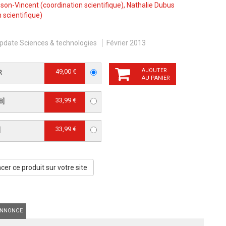
sson-Vincent
(coordination scientifique),
Nathalie Dubus
 scientifique)
pdate Sciences & technologies
Février 2013
AJOUTER
49,00 €
R
AU PANIER
33,99 €
B]
33,99 €
]
er ce produit sur votre site
NNONCE