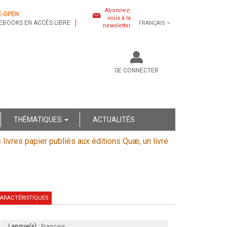
Abonnez-
E-OPEN
vous à la
EBOOKS EN ACCÈS LIBRE
FRANÇAIS
newsletter
SE CONNECTER
THÉMATIQUES
ACTUALITÉS
s livres papier publiés aux éditions Quæ, un livre
ARACTÉRISTIQUES
Langue(s) :
Français