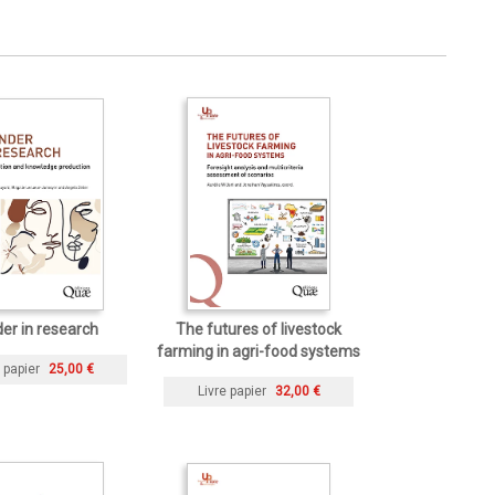
er in research
The futures of livestock
farming in agri-food systems
 papier
25,00 €
Livre papier
32,00 €