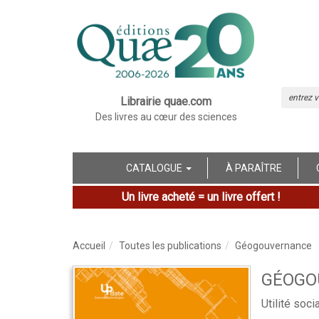
Librairie quae.com
Des livres au cœur des sciences
CATALOGUE
À PARAÎTRE
Un livre acheté = un livre offert !
Accueil
Toutes les publications
Géogouvernance
GÉOGO
Utilité soci