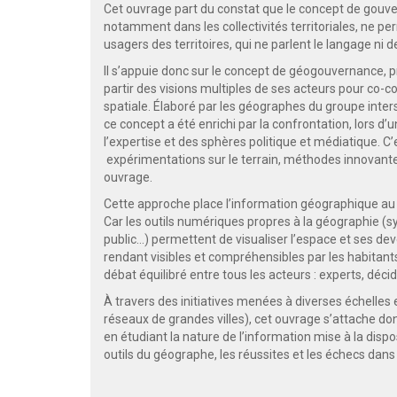
Cet ouvrage part du constat que le concept de gouv
notamment dans les collectivités territoriales, ne p
usagers des territoires, qui ne parlent le langage ni d
Il s’appuie donc sur le concept de géogouvernance, p
partir des visions multiples de ses acteurs pour co-con
spatiale. Élaboré par les géographes du groupe inte
ce concept a été enrichi par la confrontation, lors 
l’expertise et des sphères politique et médiatique. C
expérimentations sur le terrain, méthodes innovantes
ouvrage.
Cette approche place l’information géographique au 
Car les outils numériques propres à la géographie 
public…) permettent de visualiser l’espace et ses deven
rendant visibles et compréhensibles par les habitant
débat équilibré entre tous les acteurs : experts, décide
À travers des initiatives menées à diverses échelles 
réseaux de grandes villes), cet ouvrage s’attache do
en étudiant la nature de l’information mise à la disposi
outils du géographe, les réussites et les échecs dans 