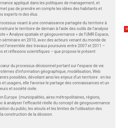
ernance appliqué dans les politiques de management, et
ermet pas de prendre en compte les idées des habitants et
es experts ni des élus.
rocessus visant à une connaissance partagée du territoire à
struire le territoire de demain à l’aide des outils de l’analyse
V
rsite « Analyse spatiale et géogouvernance » de l’UMR Espace,
d’un séminaire en 2010, avec des acteurs venant du monde de
’est l’ensemble des travaux poursuivis entre 2007 et 2011 –
 et réflexions scientifiques – que propose le présent
cœur du processus décisionnel portant sur l’espace de vie.
(systèmes d’information géographique, modélisation, Web
irs possibles, dévoilant ainsi les enjeux d’un territoire : en les
s et usagers, elle favorise le partage des connaissances et un
urs et société civile.
en Europe (municipalités, aires métropolitaines, régions,
nc à analyser l’efficacité réelle du concept de géogouvernance
tion du public, les atouts et les limites de l’utilisation des
la construction de la décision.