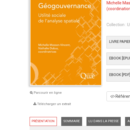
Michelle Ma
(coordination
Collection :
U
LIVRE PAPIE
EBOOK [EPU
EBOOK [PDF
Parcourir en ligne
Référenc
Télécharger un extrait
PRÉSENTATION
SOMMAIRE
LU DANS LA PRESSE
A