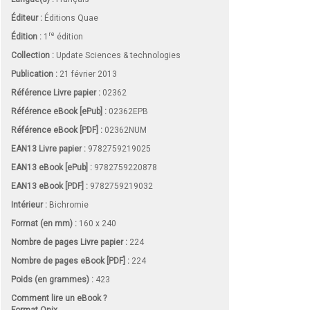
Éditeur :
Éditions Quae
re
Édition :
1
édition
Collection :
Update Sciences & technologies
Publication :
21 février 2013
Référence Livre papier :
02362
Référence eBook [ePub] :
02362EPB
Référence eBook [PDF] :
02362NUM
EAN13 Livre papier :
9782759219025
EAN13 eBook [ePub] :
9782759220878
EAN13 eBook [PDF] :
9782759219032
Intérieur :
Bichromie
Format (en mm)
:
160 x 240
Nombre de pages
Livre papier
:
224
Nombre de pages
eBook [PDF]
:
224
Poids (en grammes) :
423
Comment lire un eBook ?
Format Onix