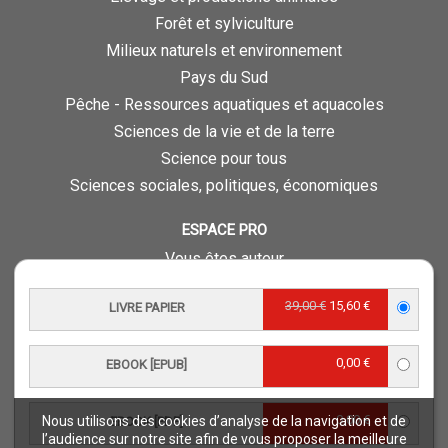
Forêt et sylviculture
Milieux naturels et environnement
Pays du Sud
Pêche - Ressources aquatiques et aquacoles
Sciences de la vie et de la terre
Science pour tous
Sciences sociales, politiques, économiques
ESPACE PRO
Vous êtes auteur
Vous êtes journaliste
39,00 €
15,60 €
LIVRE PAPIER
Vous êtes libraire
Vous êtes bibliothécaire
0,00 €
Foreign rights
EBOOK [EPUB]
Procédure d'évaluation
0,00 €
Nous utilisons des cookies d’analyse de la navigation et de
EBOOK [PDF]
NOTRE SITE
l’audience sur notre site afin de vous proposer la meilleure