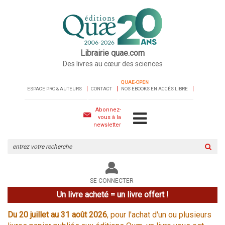
Librairie quae.com
Des livres au cœur des sciences
QUAE-OPEN
ESPACE PRO & AUTEURS
CONTACT
NOS EBOOKS EN ACCÈS LIBRE
Abonnez-
vous à la
newsletter
Rechercher
sur
le
site
SE CONNECTER
Un livre acheté = un livre offert !
Du 20 juillet au 31 août 2026
, pour l'achat d'un ou plusieurs