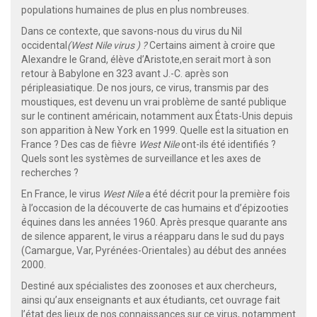
populations humaines de plus en plus nombreuses.
Dans ce contexte, que savons-nous du virus du Nil
occidental
(West Nile virus
) ?
Certains aiment à croire que
Alexandre le Grand, élève d’Aristote,en serait mort à son
retour à Babylone en 323 avant J.-C. après son
péripleasiatique. De nos jours, ce virus, transmis par des
moustiques, est devenu un vrai problème de santé publique
sur le continent américain, notamment aux États-Unis depuis
son apparition à New York en 1999. Quelle est la situation en
France ? Des cas de fièvre
West Nile
ont-ils été identifiés ?
Quels sont les systèmes de surveillance et les axes de
recherches ?
En France, le virus
West Nile
a été décrit pour la première fois
à l’occasion de la découverte de cas humains et d’épizooties
équines dans les années 1960. Après presque quarante ans
de silence apparent, le virus a réapparu dans le sud du pays
(Camargue, Var, Pyrénées-Orientales) au début des années
2000.
Destiné aux spécialistes des zoonoses et aux chercheurs,
ainsi qu’aux enseignants et aux étudiants, cet ouvrage fait
l’état des lieux de nos connaissances sur ce virus, notamment