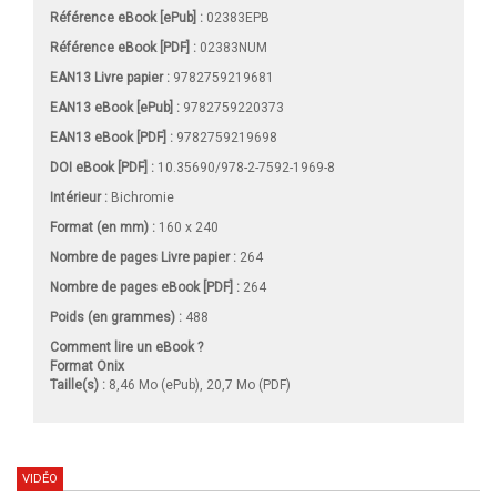
Référence eBook [ePub] :
02383EPB
Référence eBook [PDF] :
02383NUM
EAN13 Livre papier :
9782759219681
EAN13 eBook [ePub] :
9782759220373
EAN13 eBook [PDF] :
9782759219698
DOI eBook [PDF] :
10.35690/978-2-7592-1969-8
Intérieur :
Bichromie
Format (en mm)
:
160 x 240
Nombre de pages
Livre papier
:
264
Nombre de pages
eBook [PDF]
:
264
Poids (en grammes) :
488
Comment lire un eBook ?
Format Onix
Taille(s) :
8,46 Mo (ePub), 20,7 Mo (PDF)
VIDÉO