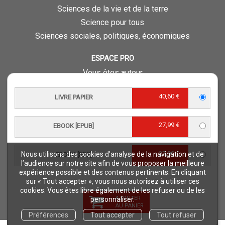
Sciences de la vie et de la terre
Science pour tous
Sciences sociales, politiques, économiques
ESPACE PRO
Vous êtes auteur
Vous êtes journaliste
40,60 €
LIVRE PAPIER
Vous êtes libraire
Vous êtes bibliothécaire
27,99 €
Foreign rights
EBOOK [EPUB]
Procédure d'évaluation
27,99 €
Nous utilisons des cookies d’analyse de la navigation et de
EBOOK [PDF]
NOTRE SITE
l’audience sur notre site afin de vous proposer la meilleure
expérience possible et des contenus pertinents. En cliquant
Quae © 2018
sur « Tout accepter », vous nous autorisez à utiliser ces
Mentions légales
cookies. Vous êtes libre également de les refuser ou de les
AJOUTER
personnaliser.
Déclaration d'accessibilité
AU PANIER
Préférences
Tout accepter
Tout refuser