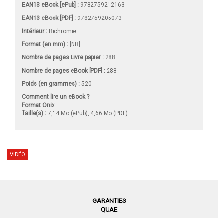
EAN13 eBook [ePub] :
9782759212163
EAN13 eBook [PDF] :
9782759205073
Intérieur :
Bichromie
Format (en mm)
:
[NR]
Nombre de pages
Livre papier
:
288
Nombre de pages
eBook [PDF]
:
288
Poids (en grammes) :
520
Comment lire un eBook ?
Format Onix
Taille(s) :
7,14 Mo (ePub), 4,66 Mo (PDF)
VIDÉO
GARANTIES
QUAE