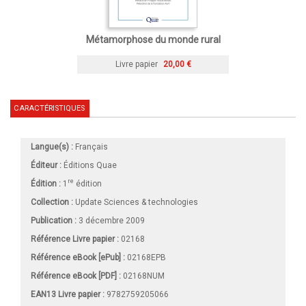
Métamorphose du monde rural
Livre papier
20,00 €
CARACTÉRISTIQUES
Langue(s) :
Français
Éditeur :
Éditions Quae
re
Édition :
1
édition
Collection :
Update Sciences & technologies
Publication :
3 décembre 2009
Référence Livre papier :
02168
Référence eBook [ePub] :
02168EPB
Référence eBook [PDF] :
02168NUM
EAN13 Livre papier :
9782759205066