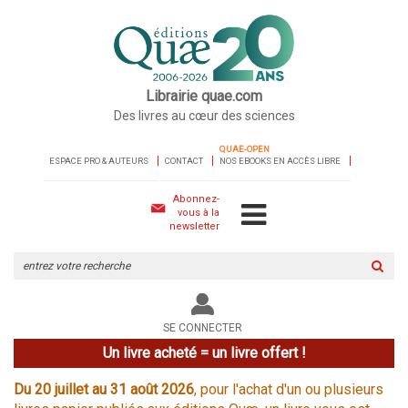
Librairie quae.com
Des livres au cœur des sciences
QUAE-OPEN
ESPACE PRO & AUTEURS
CONTACT
NOS EBOOKS EN ACCÈS LIBRE
Abonnez-
vous à la
newsletter
Rechercher
sur
le
site
SE CONNECTER
Un livre acheté = un livre offert !
Du 20 juillet au 31 août 2026
, pour l'achat d'un ou plusieurs