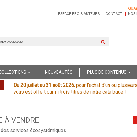
QUA
ESPACE PRO & AUTEURS
CONTACT
NOS 
Rechercher
sur
le
site
COLLECTIONS
NOUVEAUTÉS
PLUS DE CONTENUS
Du 20 juillet au 31 août 2026
, pour l'achat d'un ou plusieur
vous est offert parmi trois titres de notre catalogue !
E À VENDRE
C
s des services écosystémiques