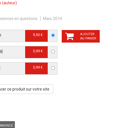
s
(auteur)
ciences en questions
Mars 2014
AJOUTER
9,50 €
R
AU PANIER
5,99 €
B]
5,99 €
]
er ce produit sur votre site
NNONCE