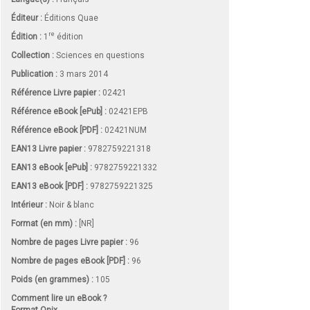
Éditeur :
Éditions Quae
re
Édition :
1
édition
Collection :
Sciences en questions
Publication :
3 mars 2014
Référence Livre papier :
02421
Référence eBook [ePub] :
02421EPB
Référence eBook [PDF] :
02421NUM
EAN13 Livre papier :
9782759221318
EAN13 eBook [ePub] :
9782759221332
EAN13 eBook [PDF] :
9782759221325
Intérieur :
Noir & blanc
Format (en mm)
:
[NR]
Nombre de pages
Livre papier
:
96
Nombre de pages
eBook [PDF]
:
96
Poids (en grammes) :
105
Comment lire un eBook ?
Format Onix