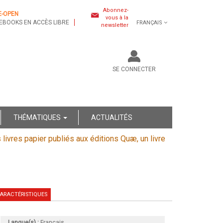
Abonnez-
E-OPEN
vous à la
EBOOKS EN ACCÈS LIBRE
FRANÇAIS
newsletter
SE CONNECTER
THÉMATIQUES
ACTUALITÉS
s livres papier publiés aux éditions Quæ, un livre
ARACTÉRISTIQUES
Langue(s) :
Français