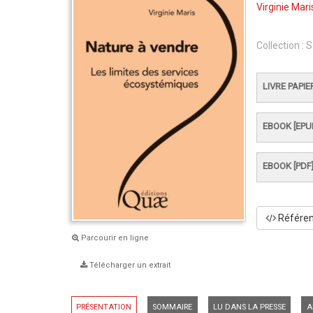
Virginie Mari
Collection :
S
LIVRE PAPIE
EBOOK [EPU
EBOOK [PDF
Référenc
Parcourir en ligne
Télécharger un extrait
PRÉSENTATION
SOMMAIRE
LU DANS LA PRESSE
A