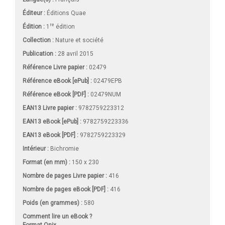
Éditeur :
Éditions Quae
re
Édition :
1
édition
Collection :
Nature et société
Publication :
28 avril 2015
Référence Livre papier :
02479
Référence eBook [ePub] :
02479EPB
Référence eBook [PDF] :
02479NUM
EAN13 Livre papier :
9782759223312
EAN13 eBook [ePub] :
9782759223336
EAN13 eBook [PDF] :
9782759223329
Intérieur :
Bichromie
Format (en mm)
:
150 x 230
Nombre de pages
Livre papier
:
416
Nombre de pages
eBook [PDF]
:
416
Poids (en grammes) :
580
Comment lire un eBook ?
Format Onix