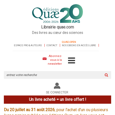
Librairie quae.com
Des livres au cœur des sciences
QUAE-OPEN
ESPACE PRO & AUTEURS
CONTACT
NOS EBOOKS EN ACCÈS LIBRE
Abonnez-
vous à la
newsletter
Rechercher
sur
le
site
SE CONNECTER
Un livre acheté = un livre offert !
Du 20 juillet au 31 août 2026
, pour l'achat d'un ou plusieurs