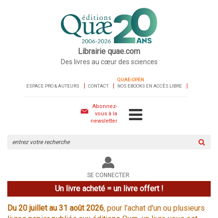
Librairie quae.com
Des livres au cœur des sciences
QUAE-OPEN
ESPACE PRO & AUTEURS
CONTACT
NOS EBOOKS EN ACCÈS LIBRE
Abonnez-
vous à la
newsletter
Rechercher
sur
le
site
SE CONNECTER
Un livre acheté = un livre offert !
Du 20 juillet au 31 août 2026
, pour l'achat d'un ou plusieurs