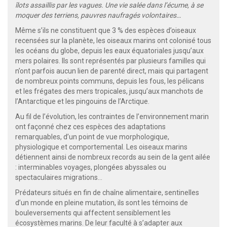
îlots assaillis par les vagues. Une vie salée dans l’écume, à se
moquer des terriens, pauvres naufragés volontaires…
Même s’ils ne constituent que 3 % des espèces d’oiseaux
recensées sur la planète, les oiseaux marins ont colonisé tous
les océans du globe, depuis les eaux équatoriales jusqu’aux
mers polaires. Ils sont représentés par plusieurs familles qui
n’ont parfois aucun lien de parenté direct, mais qui partagent
de nombreux points communs, depuis les fous, les pélicans
et les frégates des mers tropicales, jusqu’aux manchots de
l’Antarctique et les pingouins de l’Arctique.
Au fil de l’évolution, les contraintes de l’environnement marin
ont façonné chez ces espèces des adaptations
remarquables, d’un point de vue morphologique,
physiologique et comportemental. Les oiseaux marins
détiennent ainsi de nombreux records au sein de la gent ailée
: interminables voyages, plongées abyssales ou
spectaculaires migrations…
Prédateurs situés en fin de chaîne alimentaire, sentinelles
d’un monde en pleine mutation, ils sont les témoins de
bouleversements qui affectent sensiblement les
écosystèmes marins. De leur faculté à s’adapter aux