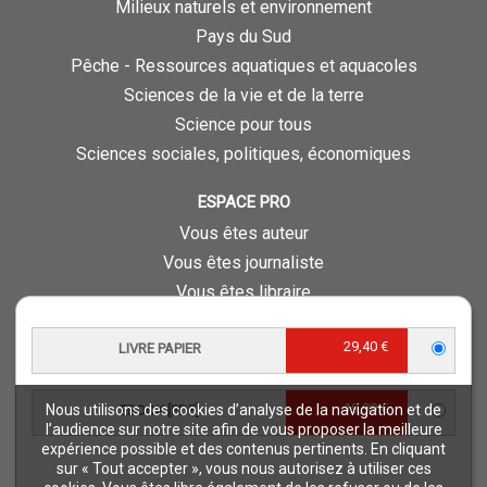
Milieux naturels et environnement
Pays du Sud
Pêche - Ressources aquatiques et aquacoles
Sciences de la vie et de la terre
Science pour tous
Sciences sociales, politiques, économiques
ESPACE PRO
Vous êtes auteur
Vous êtes journaliste
Vous êtes libraire
Vous êtes bibliothécaire
29,40 €
Foreign rights
LIVRE PAPIER
Procédure d'évaluation
19,99 €
Nous utilisons des cookies d’analyse de la navigation et de
EBOOK [PDF]
NOTRE SITE
l’audience sur notre site afin de vous proposer la meilleure
expérience possible et des contenus pertinents. En cliquant
Quae © 2018
sur « Tout accepter », vous nous autorisez à utiliser ces