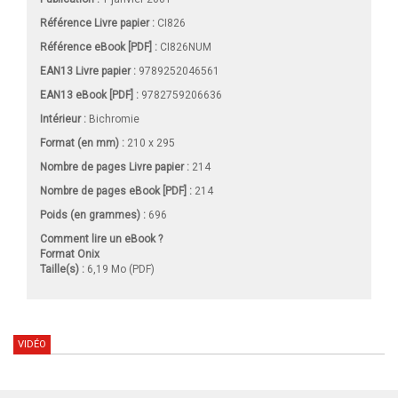
Référence Livre papier :
CI826
Référence eBook [PDF] :
CI826NUM
EAN13 Livre papier :
9789252046561
EAN13 eBook [PDF] :
9782759206636
Intérieur :
Bichromie
Format (en mm)
:
210 x 295
Nombre de pages
Livre papier
:
214
Nombre de pages
eBook [PDF]
:
214
Poids (en grammes) :
696
Comment lire un eBook ?
Format Onix
Taille(s) :
6,19 Mo (PDF)
VIDÉO