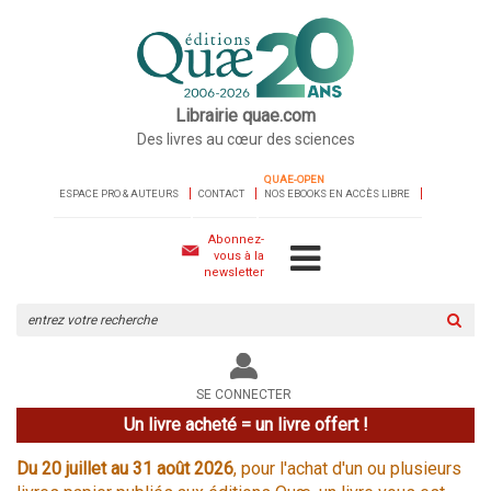
Librairie quae.com
Des livres au cœur des sciences
QUAE-OPEN
ESPACE PRO & AUTEURS
CONTACT
NOS EBOOKS EN ACCÈS LIBRE
Abonnez-
vous à la
newsletter
Rechercher
sur
le
site
SE CONNECTER
Un livre acheté = un livre offert !
Du 20 juillet au 31 août 2026
, pour l'achat d'un ou plusieurs