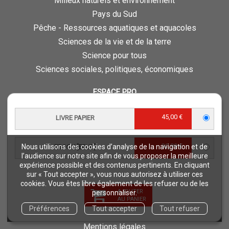
Milieux naturels et environnement
Pays du Sud
Pêche - Ressources aquatiques et aquacoles
Sciences de la vie et de la terre
Science pour tous
Sciences sociales, politiques, économiques
ESPACE PRO
Vous êtes auteur
45,00 €
LIVRE PAPIER
Vous êtes journaliste
Vous êtes libraire
30,99 €
Nous utilisons des cookies d’analyse de la navigation et de
Vous êtes bibliothécaire
EBOOK [EPUB]
l’audience sur notre site afin de vous proposer la meilleure
Foreign rights
expérience possible et des contenus pertinents. En cliquant
sur « Tout accepter », vous nous autorisez à utiliser ces
Procédure d'évaluation
cookies. Vous êtes libre également de les refuser ou de les
AJOUTER
personnaliser.
NOTRE SITE
AU PANIER
Préférences
Tout accepter
Tout refuser
Quae © 2018
Mentions légales