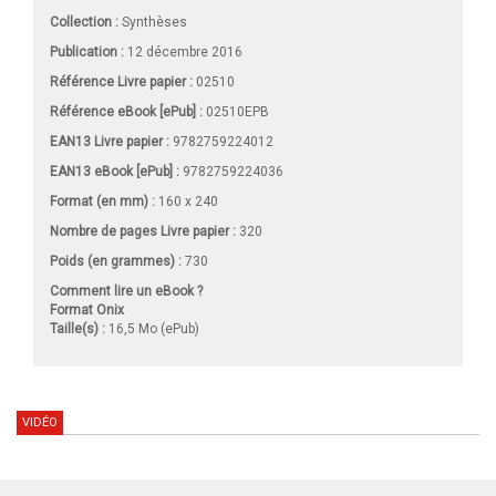
Collection :
Synthèses
Publication :
12 décembre 2016
Référence Livre papier :
02510
Référence eBook [ePub] :
02510EPB
EAN13 Livre papier :
9782759224012
EAN13 eBook [ePub] :
9782759224036
Format (en mm)
:
160 x 240
Nombre de pages
Livre papier
:
320
Poids (en grammes) :
730
Comment lire un eBook ?
Format Onix
Taille(s) :
16,5 Mo (ePub)
VIDÉO