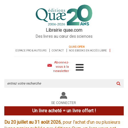
Librairie quae.com
Des livres au cœur des sciences
QUAE-OPEN
ESPACE PRO & AUTEURS
CONTACT
NOS EBOOKS EN ACCÈS LIBRE
Abonnez-
vous à la
newsletter
Rechercher
sur
le
site
SE CONNECTER
Un livre acheté = un livre offert !
Du 20 juillet au 31 août 2026
, pour l'achat d'un ou plusieurs