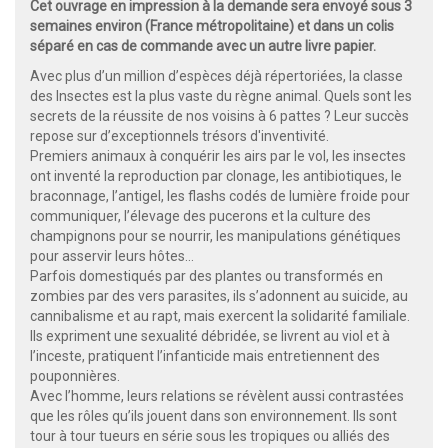
Cet ouvrage en impression à la demande sera envoyé sous 3
semaines environ (France métropolitaine) et dans un colis
séparé en cas de commande avec un autre livre papier.
Avec plus d’un million d’espèces déjà répertoriées, la classe
des Insectes est la plus vaste du règne animal. Quels sont les
secrets de la réussite de nos voisins à 6 pattes ? Leur succès
repose sur d’exceptionnels trésors d'inventivité.
Premiers animaux à conquérir les airs par le vol, les insectes
ont inventé la reproduction par clonage, les antibiotiques, le
braconnage, l’antigel, les flashs codés de lumière froide pour
communiquer, l’élevage des pucerons et la culture des
champignons pour se nourrir, les manipulations génétiques
pour asservir leurs hôtes…
Parfois domestiqués par des plantes ou transformés en
zombies par des vers parasites, ils s’adonnent au suicide, au
cannibalisme et au rapt, mais exercent la solidarité familiale.
Ils expriment une sexualité débridée, se livrent au viol et à
l’inceste, pratiquent l’infanticide mais entretiennent des
pouponnières.
Avec l’homme, leurs relations se révèlent aussi contrastées
que les rôles qu’ils jouent dans son environnement. Ils sont
tour à tour tueurs en série sous les tropiques ou alliés des