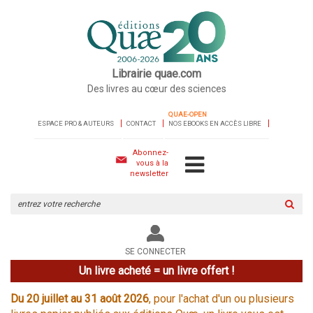
Librairie quae.com
Des livres au cœur des sciences
QUAE-OPEN
ESPACE PRO & AUTEURS
CONTACT
NOS EBOOKS EN ACCÈS LIBRE
Abonnez-
vous à la
newsletter
Rechercher
sur
le
site
SE CONNECTER
Un livre acheté = un livre offert !
Du 20 juillet au 31 août 2026
, pour l'achat d'un ou plusieurs