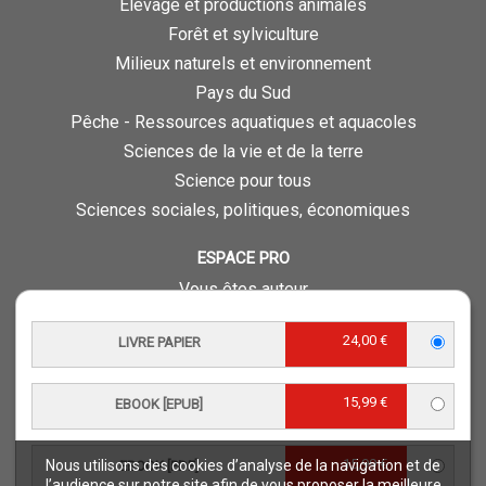
Élevage et productions animales
Forêt et sylviculture
Milieux naturels et environnement
Pays du Sud
Pêche - Ressources aquatiques et aquacoles
Sciences de la vie et de la terre
Science pour tous
Sciences sociales, politiques, économiques
ESPACE PRO
Vous êtes auteur
Vous êtes journaliste
24,00 €
LIVRE PAPIER
Vous êtes libraire
Vous êtes bibliothécaire
15,99 €
Foreign rights
EBOOK [EPUB]
Procédure d'évaluation
15,99 €
Nous utilisons des cookies d’analyse de la navigation et de
EBOOK [PDF]
NOTRE SITE
l’audience sur notre site afin de vous proposer la meilleure