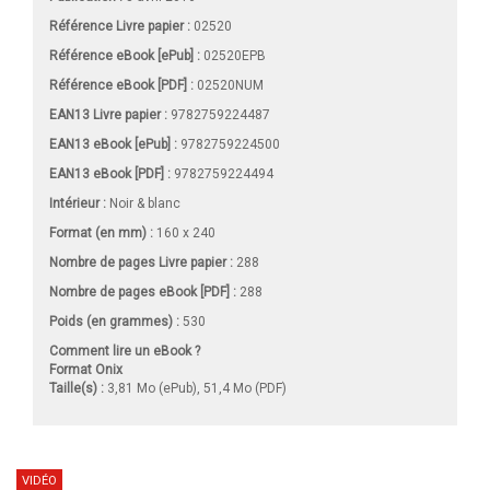
Référence Livre papier :
02520
Référence eBook [ePub] :
02520EPB
Référence eBook [PDF] :
02520NUM
EAN13 Livre papier :
9782759224487
EAN13 eBook [ePub] :
9782759224500
EAN13 eBook [PDF] :
9782759224494
Intérieur :
Noir & blanc
Format (en mm)
:
160 x 240
Nombre de pages
Livre papier
:
288
Nombre de pages
eBook [PDF]
:
288
Poids (en grammes) :
530
Comment lire un eBook ?
Format Onix
Taille(s) :
3,81 Mo (ePub), 51,4 Mo (PDF)
VIDÉO