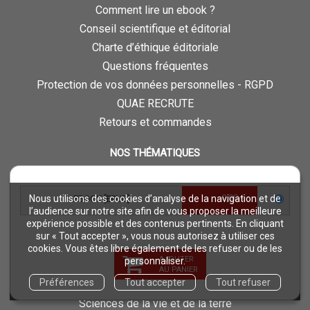
Comment lire un ebook ?
Conseil scientifique et éditorial
Charte d’éthique éditoriale
Questions fréquentes
Protection de vos données personnelles - RGPD
QUAE RECRUTE
Retours et commandes
NOS THÉMATIQUES
Agriculture et productions végétales
Alimentation et nutrition humaine
0,00 €
Nous utilisons des cookies d’analyse de la navigation et de
EBOOK [EPUB]
Élevage et productions animales
l’audience sur notre site afin de vous proposer la meilleure
expérience possible et des contenus pertinents. En cliquant
Forêt et sylviculture
sur « Tout accepter », vous nous autorisez à utiliser ces
Milieux naturels et environnement
cookies. Vous êtes libre également de les refuser ou de les
AJOUTER
personnaliser.
Pays du Sud
AU PANIER
Préférences
Tout accepter
Tout refuser
Pêche - Ressources aquatiques et aquacoles
Sciences de la vie et de la terre