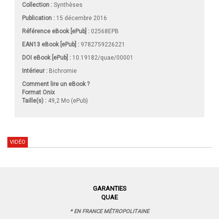
Collection :
Synthèses
Publication :
15 décembre 2016
Référence eBook [ePub] :
02568EPB
EAN13 eBook [ePub] :
9782759226221
DOI eBook [ePub] :
10.19182/quae/00001
Intérieur :
Bichromie
Comment lire un eBook ?
Format Onix
Taille(s) :
49,2 Mo (ePub)
VIDÉO
GARANTIES
QUAE
* EN FRANCE MÉTROPOLITAINE