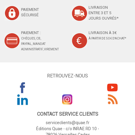
LIVRAISON
PAIEMENT
ENTRE 3 ET 5
SÉCURISÉ
JOURS OUVRÉS*
PAIEMENT :
LIVRAISON À 3€
CHÈQUES, CB,
À PARTIR DE 50 € D'ACHAT*
PAYPAL, MANDAT
ADMINISTRATIF, VIREMENT
RETROUVEZ-NOUS
CONTACT SERVICE CLIENTS
serviceclients@quae.fr
Éditions Quae - c/o INRAE RD 10 -
78026 Versailles Cedex