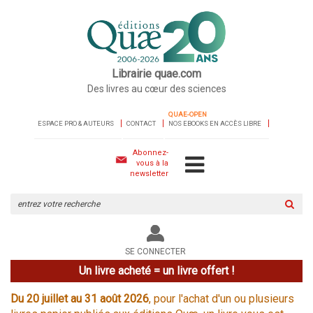
Librairie quae.com
Des livres au cœur des sciences
QUAE-OPEN
ESPACE PRO & AUTEURS
CONTACT
NOS EBOOKS EN ACCÈS LIBRE
Abonnez-
vous à la
newsletter
Rechercher
sur
le
site
SE CONNECTER
Un livre acheté = un livre offert !
Du 20 juillet au 31 août 2026
, pour l'achat d'un ou plusieurs