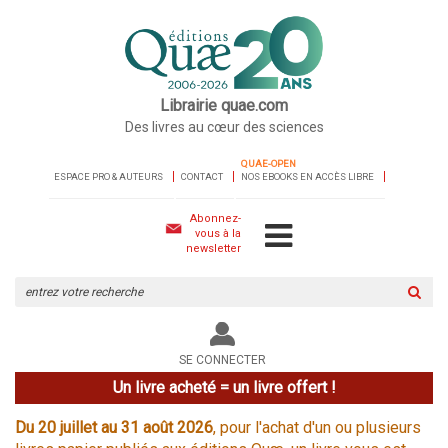
Librairie quae.com
Des livres au cœur des sciences
QUAE-OPEN
ESPACE PRO & AUTEURS
CONTACT
NOS EBOOKS EN ACCÈS LIBRE
Abonnez-
vous à la
newsletter
Rechercher
sur
le
site
SE CONNECTER
Un livre acheté = un livre offert !
Du 20 juillet au 31 août 2026
, pour l'achat d'un ou plusieurs