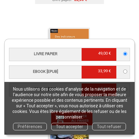
49,00 €
LIVRE PAPIER
33,99 €
EBOOK [EPUB]
33,99 €
Nous utilisons des cookies d’analyse de la navigation et de
EBOOK [PDF]
Des indicateurs pour préserver la
l’audience sur notre site afin de vous proposer la meilleure
qualité des sols
expérience possible et des contenus pertinents. En cliquant
sur « Tout accepter », vous nous autorisez à utiliser ces
Livre papier
35,00 €
cookies. Vous êtes libre également de les refuser ou de les
AJOUTER
personnaliser.
AU PANIER
Préférences
Tout accepter
Tout refuser