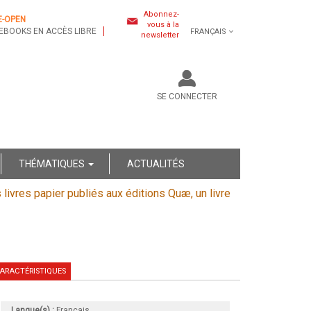
Abonnez-
E-OPEN
vous à la
EBOOKS EN ACCÈS LIBRE
FRANÇAIS
newsletter
SE CONNECTER
THÉMATIQUES
ACTUALITÉS
s livres papier publiés aux éditions Quæ, un livre
ARACTÉRISTIQUES
Langue(s) :
Français