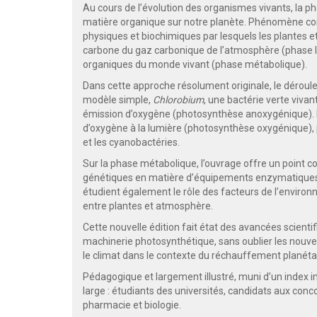
Au cours de l’évolution des organismes vivants, la ph
matière organique sur notre planète. Phénomène co
physiques et biochimiques par lesquels les plantes et 
carbone du gaz carbonique de l’atmosphère (phase lu
organiques du monde vivant (phase métabolique).
Dans cette approche résolument originale, le déroul
modèle simple,
Chlorobium
, une bactérie verte viv
émission d’oxygène (photosynthèse anoxygénique). Il
d’oxygène à la lumière (photosynthèse oxygénique), 
et les cyanobactéries.
Sur la phase métabolique, l’ouvrage offre un point 
génétiques en matière d’équipements enzymatiques et 
étudient également le rôle des facteurs de l’environ
entre plantes et atmosphère.
Cette nouvelle édition fait état des avancées scienti
machinerie photosynthétique, sans oublier les nouvell
le climat dans le contexte du réchauffement planétai
Pédagogique et largement illustré, muni d’un index ind
large : étudiants des universités, candidats aux con
pharmacie et biologie.