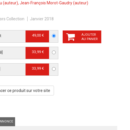
au
(auteur),
Jean-François Morot-Gaudry
(auteur)
ors Collection
Janvier 2018
AJOUTER
49,00 €
R
AU PANIER
33,99 €
B]
33,99 €
]
er ce produit sur votre site
NNONCE