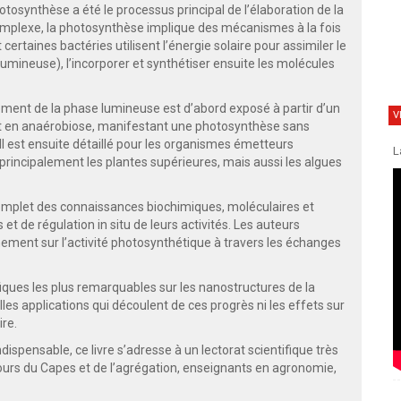
otosynthèse a été le processus principal de l’élaboration de la
mplexe, la photosynthèse implique des mécanismes à la fois
certaines bactéries utilisent l’énergie solaire pour assimiler le
mineuse), l’incorporer et synthétiser ensuite les molécules
ement de la phase lumineuse est d’abord exposé à partir d’un
V
ant en anaérobiose, manifestant une photosynthèse sans
 est ensuite détaillé pour les organismes émetteurs
L
principalement les plantes supérieures, mais aussi les algues
complet des connaissances biochimiques, moléculaires et
de régulation in situ de leurs activités. Les auteurs
nement sur l’activité photosynthétique à travers les échanges
fiques les plus remarquables sur les nanostructures de la
es applications qui découlent de ces progrès ni les effets sur
re.
ispensable, ce livre s’adresse à un lectorat scientifique très
cours du Capes et de l’agrégation, enseignants en agronomie,