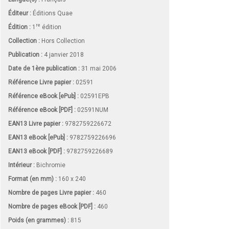
Éditeur :
Éditions Quae
re
Édition :
1
édition
Collection :
Hors Collection
Publication :
4 janvier 2018
Date de 1ère publication :
31 mai 2006
Référence Livre papier :
02591
Référence eBook [ePub] :
02591EPB
Référence eBook [PDF] :
02591NUM
EAN13 Livre papier :
9782759226672
EAN13 eBook [ePub] :
9782759226696
EAN13 eBook [PDF] :
9782759226689
Intérieur :
Bichromie
Format (en mm)
:
160 x 240
Nombre de pages
Livre papier
:
460
Nombre de pages
eBook [PDF]
:
460
Poids (en grammes) :
815