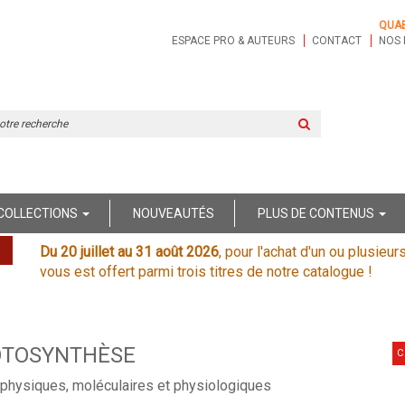
QUA
ESPACE PRO & AUTEURS
CONTACT
NOS 
Rechercher
sur
le
site
COLLECTIONS
NOUVEAUTÉS
PLUS DE CONTENUS
Du 20 juillet au 31 août 2026
, pour l'achat d'un ou plusieur
vous est offert parmi trois titres de notre catalogue !
OTOSYNTHÈSE
C
physiques, moléculaires et physiologiques