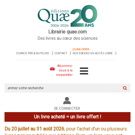
Librairie quae.com
Des livres au cœur des sciences
QUAE-OPEN
ESPACE PRO & AUTEURS
CONTACT
NOS EBOOKS EN ACCÈS LIBRE
Abonnez-
vous à la
newsletter
Rechercher
sur
le
site
SE CONNECTER
Un livre acheté = un livre offert !
Du 20 juillet au 31 août 2026
, pour l'achat d'un ou plusieurs