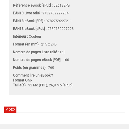
Référence eBook [ePub] :
02613EPB
EAN13 Livre relié :
9782759227204
EAN13 eBook [PDF] :
9782759227211
EAN13 eBook [ePub] :
9782759227228
Intérieur :
Couleur
Format (en mm)
:
215 x 245
Nombre de pages
Livre relié
:
160
Nombre de pages
eBook [PDF]
:
160
Poids (en grammes) :
760
Comment lire un eBook ?
Format Onix
Taille(s) :
92 Mo (PDF), 26,9 Mo (ePub)
VIDÉO