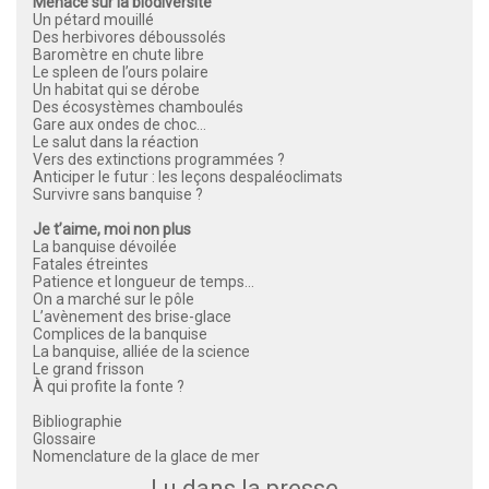
Menace sur la biodiversité
Un pétard mouillé
Des herbivores déboussolés
Baromètre en chute libre
Le spleen de l’ours polaire
Un habitat qui se dérobe
Des écosystèmes chamboulés
Gare aux ondes de choc…
Le salut dans la réaction
Vers des extinctions programmées ?
Anticiper le futur : les leçons despaléoclimats
Survivre sans banquise ?
Je t’aime, moi non plus
La banquise dévoilée
Fatales étreintes
Patience et longueur de temps…
On a marché sur le pôle
L’avènement des brise-glace
Complices de la banquise
La banquise, alliée de la science
Le grand frisson
À qui profite la fonte ?
Bibliographie
Glossaire
Nomenclature de la glace de mer
Lu dans la presse