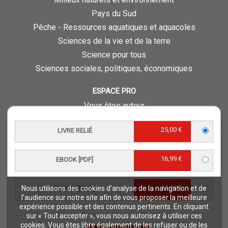
Pays du Sud
Pêche - Ressources aquatiques et aquacoles
Sciences de la vie et de la terre
Science pour tous
Sciences sociales, politiques, économiques
ESPACE PRO
Vous êtes auteur
Vous êtes journaliste
25,00 €
LIVRE RELIÉ
Vous êtes libraire
Vous êtes bibliothécaire
16,99 €
Foreign rights
EBOOK [PDF]
Procédure d'évaluation
16,99 €
Nous utilisons des cookies d’analyse de la navigation et de
EBOOK [EPUB]
NOTRE SITE
l’audience sur notre site afin de vous proposer la meilleure
expérience possible et des contenus pertinents. En cliquant
Quae © 2018
sur « Tout accepter », vous nous autorisez à utiliser ces
Mentions légales
cookies. Vous êtes libre également de les refuser ou de les