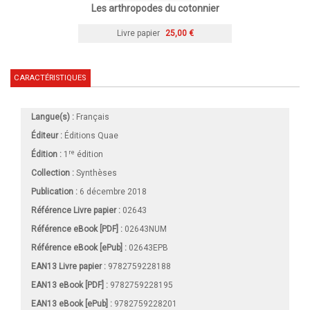
Les arthropodes du cotonnier
Livre papier
25,00 €
CARACTÉRISTIQUES
Langue(s) :
Français
Éditeur :
Éditions Quae
re
Édition :
1
édition
Collection :
Synthèses
Publication :
6 décembre 2018
Référence Livre papier :
02643
Référence eBook [PDF] :
02643NUM
Référence eBook [ePub] :
02643EPB
EAN13 Livre papier :
9782759228188
EAN13 eBook [PDF] :
9782759228195
EAN13 eBook [ePub] :
9782759228201