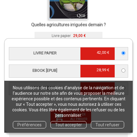
Quelles agricultures irriguées demain ?
Livre papier
29,00 €
42,00 €
LIVRE PAPIER
CARACTÉRISTIQUES
28,99 €
EBOOK [EPUB]
Langue(s) :
Français
Éditeur :
Éditions Quae
28,99 €
Nous utilisons des cookies d’analyse de la navigation et de
EBOOK [PDF]
re
Édition :
1
édition
l’audience sur notre site afin de vous proposer la meilleure
Collection :
Matière à débattre et décider
expérience possible et des contenus pertinents. En cliquant
sur « Tout accepter », vous nous autorisez à utiliser ces
Publication :
31 janvier 2014
cookies. Vous êtes libre également de les refuser ou de les
Référence Livre papier :
02417
AJOUTER
personnaliser.
AU PANIER
Référence eBook [ePub] :
02417EPB
Préférences
Tout accepter
Tout refuser
Référence eBook [PDF] :
02417NUM