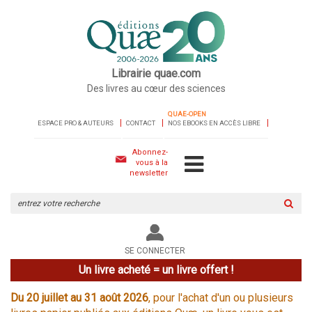
Librairie quae.com
Des livres au cœur des sciences
QUAE-OPEN
ESPACE PRO & AUTEURS
CONTACT
NOS EBOOKS EN ACCÈS LIBRE
Abonnez-
vous à la
newsletter
Rechercher
sur
le
site
SE CONNECTER
Un livre acheté = un livre offert !
Du 20 juillet au 31 août 2026
, pour l'achat d'un ou plusieurs