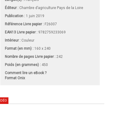
Éditeur :
Chambre d’agriculture Pays de la Loire
Publication :
1 juin 2019
Référence Livre papier :
F26007
EAN13 Livre papier :
9782759233069
Intérieur :
Couleur
Format (en mm)
:
160 x 240
Nombre de pages
Livre papier
:
242
Poids (en grammes) :
450
Comment lire un eBook ?
Format Onix
IDÉO