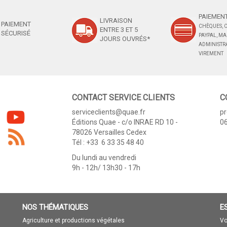
PAIEMENT
LIVRAISON
PAIEMENT
CHÈQUES, C
ENTRE 3 ET 5
SÉCURISÉ
PAYPAL, M
JOURS OUVRÉS*
ADMINISTRA
VIREMENT
CONTACT SERVICE CLIENTS
C
serviceclients@quae.fr
p
Éditions Quae - c/o INRAE RD 10 -
06
78026 Versailles Cedex
Tél : +33 6 33 35 48 40
Du lundi au vendredi
9h - 12h/ 13h30 - 17h
NOS THÉMATIQUES
E
Agriculture et productions végétales
Vo