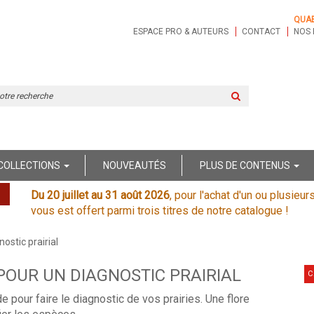
QUA
ESPACE PRO & AUTEURS
CONTACT
NOS 
Rechercher
sur
le
site
COLLECTIONS
NOUVEAUTÉS
PLUS DE CONTENUS
Du 20 juillet au 31 août 2026
, pour l'achat d'un ou plusieur
vous est offert parmi trois titres de notre catalogue !
ostic prairial
POUR UN DIAGNOSTIC PRAIRIAL
C
 pour faire le diagnostic de vos prairies. Une flore