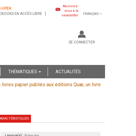
Abonnez-
E-OPEN
vous à la
EBOOKS EN ACCÈS LIBRE
FRANÇAIS
newsletter
SE CONNECTER
THÉMATIQUES
ACTUALITÉS
s livres papier publiés aux éditions Quæ, un livre
ARACTÉRISTIQUES
Langue(s) :
Français