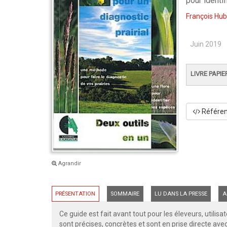
pour identi
François Hub
Juin 2019
LIVRE PAPIE
Référenc
Agrandir
PRÉSENTATION
SOMMAIRE
LU DANS LA PRESSE
A
Ce guide est fait avant tout pour les éleveurs, utilis
sont précises, concrètes et sont en prise directe av