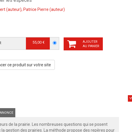
fier les espèces
ert
(auteur),
Patrice Pierre
(auteur)
AJOUTER
55,00 €
R
AU PANIER
er ce produit sur votre site
V
NNONCE
ateurs de la prairie. Les nombreuses questions qui se posent
ec la gestion des prairies. La méthode propose des repères pour