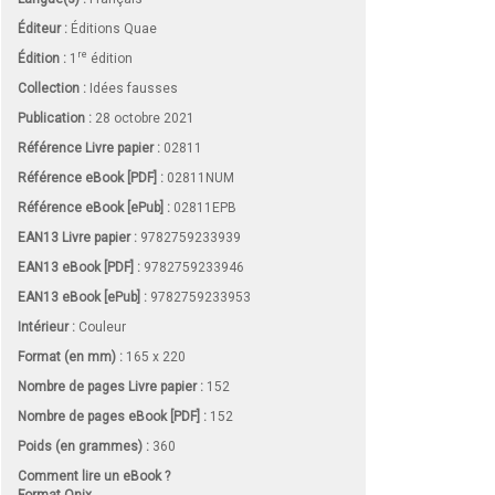
Éditeur :
Éditions Quae
re
Édition :
1
édition
Collection :
Idées fausses
Publication :
28 octobre 2021
Référence Livre papier :
02811
Référence eBook [PDF] :
02811NUM
Référence eBook [ePub] :
02811EPB
EAN13 Livre papier :
9782759233939
EAN13 eBook [PDF] :
9782759233946
EAN13 eBook [ePub] :
9782759233953
Intérieur :
Couleur
Format (en mm)
:
165 x 220
Nombre de pages
Livre papier
:
152
Nombre de pages
eBook [PDF]
:
152
Poids (en grammes) :
360
Comment lire un eBook ?
Format Onix