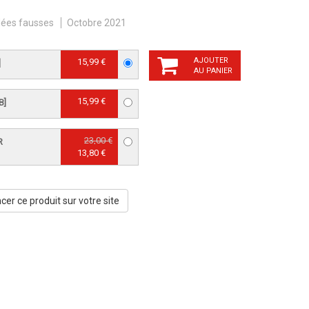
dées fausses
Octobre 2021
AJOUTER
15,99 €
]
AU PANIER
15,99 €
B]
23,00 €
R
13,80 €
er ce produit sur votre site