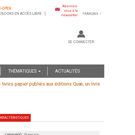
Abonnez-
E-OPEN
vous à la
EBOOKS EN ACCÈS LIBRE
FRANÇAIS
newsletter
SE CONNECTER
THÉMATIQUES
ACTUALITÉS
s livres papier publiés aux éditions Quæ, un livre
ARACTÉRISTIQUES
Langue(s) :
Français