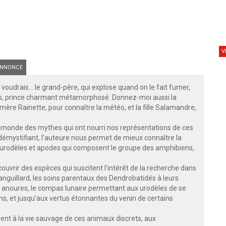
V
NNONCE
 voudrais… le grand-père, qui explose quand on le fait fumer,
ils, prince charmant métamorphosé. Donnez-moi aussi la
 mère Rainette, pour connaître la météo, et la fille Salamandre,
u monde des mythes qui ont nourri nos représentations de ces
 démystifiant, l’auteure nous permet de mieux connaître la
, urodèles et apodes qui composent le groupe des amphibiens,
écouvrir des espèces qui suscitent l’intérêt de la recherche dans
anguillard, les soins parentaux des Dendrobatidés à leurs
des anoures, le compas lunaire permettant aux urodèles de se
ns, et jusqu’aux vertus étonnantes du venin de certains
ient à la vie sauvage de ces animaux discrets, aux