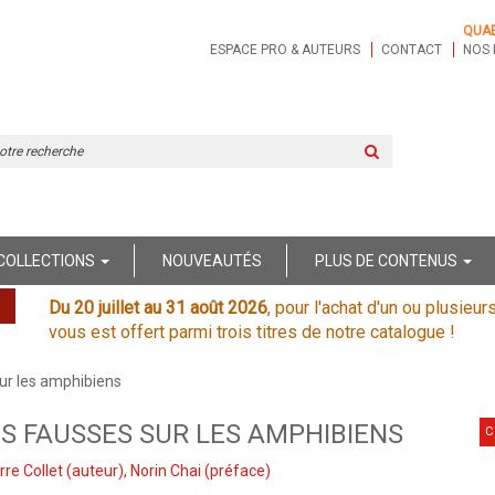
QUA
ESPACE PRO & AUTEURS
CONTACT
NOS 
Rechercher
sur
le
site
COLLECTIONS
NOUVEAUTÉS
PLUS DE CONTENUS
Du 20 juillet au 31 août 2026
, pour l'achat d'un ou plusieur
vous est offert parmi trois titres de notre catalogue !
ur les amphibiens
ES FAUSSES SUR LES AMPHIBIENS
C
rre Collet
(auteur),
Norin Chai
(préface)