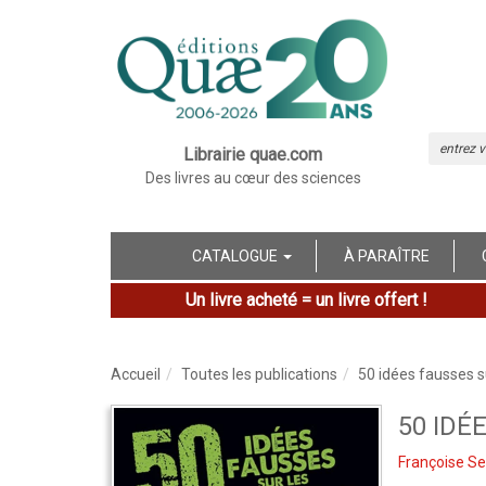
Librairie quae.com
Des livres au cœur des sciences
CATALOGUE
À PARAÎTRE
Un livre acheté = un livre offert !
Accueil
Toutes les publications
50 idées fausses s
50 IDÉ
Françoise Se