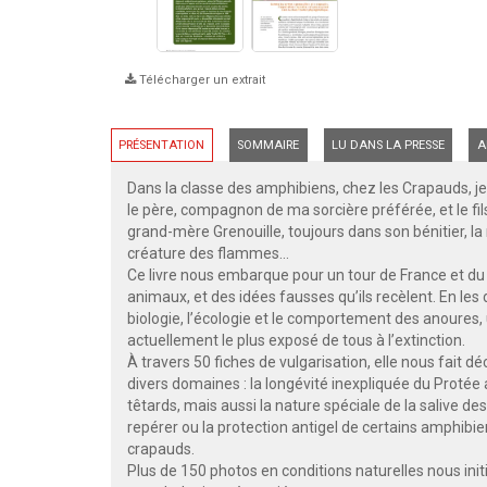
Télécharger un extrait
PRÉSENTATION
SOMMAIRE
LU DANS LA PRESSE
A
Dans la classe des amphibiens, chez les Crapauds, je
le père, compagnon de ma sorcière préférée, et le f
grand-mère Grenouille, toujours dans son bénitier, la
créature des flammes…
Ce livre nous embarque pour un tour de France et d
animaux, et des idées fausses qu’ils recèlent. En les
biologie, l’écologie et le comportement des anoures
actuellement le plus exposé de tous à l’extinction.
À travers 50 fiches de vulgarisation, elle nous fait d
divers domaines : la longévité inexpliquée du Protée 
têtards, mais aussi la nature spéciale de la salive 
repérer ou la protection antigel de certains amphibie
crapauds.
Plus de 150 photos en conditions naturelles nous init