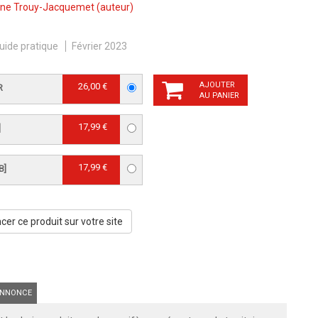
tine Trouy-Jacquemet
(auteur)
uide pratique
Février 2023
AJOUTER
26,00 €
R
AU PANIER
17,99 €
]
17,99 €
B]
er ce produit sur votre site
NNONCE