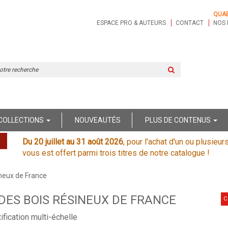
QUA
ESPACE PRO & AUTEURS
CONTACT
NOS 
Rechercher
sur
le
site
COLLECTIONS
NOUVEAUTÉS
PLUS DE CONTENUS
Du 20 juillet au 31 août 2026
, pour l'achat d'un ou plusieur
vous est offert parmi trois titres de notre catalogue !
ineux de France
DES BOIS RÉSINEUX DE FRANCE
C
tification multi-échelle