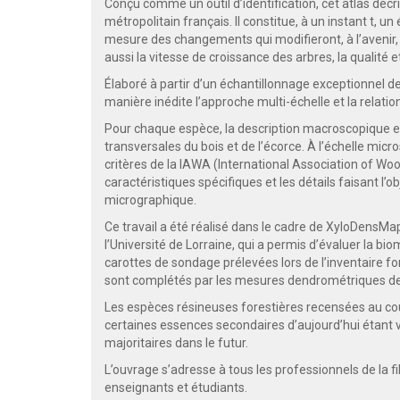
Conçu comme un outil d’identification, cet atlas décrit
métropolitain français. Il constitue, à un instant t, u
mesure des changements qui modifieront, à l’avenir,
aussi la vitesse de croissance des arbres, la qualité e
Élaboré à partir d’un échantillonnage exceptionnel d
manière inédite l’approche multi-échelle et la relati
Pour chaque espèce, la description macroscopique est
transversales du bois et de l’écorce. À l’échelle micro
critères de la IAWA (International Association of Wo
caractéristiques spécifiques et les détails faisant l
micrographique.
Ce travail a été réalisé dans le cadre de XyloDensMap,
l’Université de Lorraine, qui a permis d’évaluer la bi
carottes de sondage prélevées lors de l’inventaire for
sont complétés par les mesures dendrométriques de 
Les espèces résineuses forestières recensées au co
certaines essences secondaires d’aujourd’hui étant
majoritaires dans le futur.
L’ouvrage s’adresse à tous les professionnels de la fil
enseignants et étudiants.