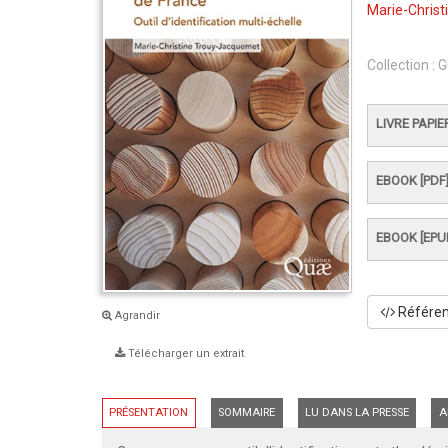
Marie-Chris
Collection :
G
LIVRE PAPIE
EBOOK [PDF
EBOOK [EPU
Référenc
Agrandir
Télécharger un extrait
PRÉSENTATION
SOMMAIRE
LU DANS LA PRESSE
A