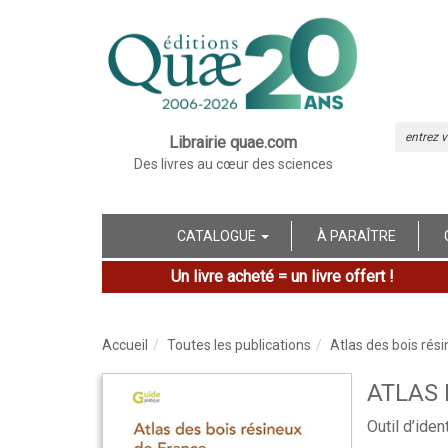
Librairie quae.com
Des livres au cœur des sciences
CATALOGUE
À PARAÎTRE
Un livre acheté = un livre offert !
Accueil
Toutes les publications
Atlas des bois rés
ATLAS 
Outil d’iden