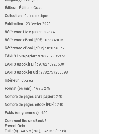
Éditeur :
Éditions Quae
Collection :
Guide pratique
Publication :
23 février 2023
Référence Livre papier :
02874
Référence eBook [PDF] :
02874NUM
Référence eBook [ePub] :
02874EPB
EAN13 Livre papier :
9782759236374
EAN13 eBook [PDF] :
9782759236381
EAN13 eBook [ePub] :
9782759236398
Intérieur :
Couleur
Format (en mm)
:
165 x 245
Nombre de pages
Livre papier
:
240
Nombre de pages
eBook [PDF]
:
240
Poids (en grammes) :
650
Comment lire un eBook ?
Format Onix
Taille(s) :
44 Mo (PDF), 145 Mo (ePub)