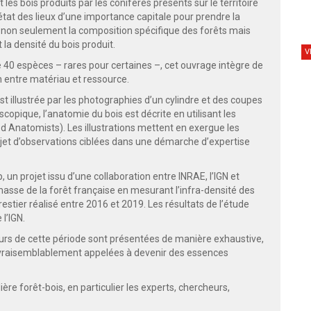
 les bois produits par les conifères présents sur le territoire
n état des lieux d’une importance capitale pour prendre la
 non seulement la composition spécifique des forêts mais
t la densité du bois produit.
V
e 40 espèces – rares pour certaines –, cet ouvrage intègre de
on entre matériau et ressource.
 illustrée par les photographies d’un cylindre et des coupes
scopique, l’anatomie du bois est décrite en utilisant les
od Anatomists). Les illustrations mettent en exergue les
’objet d’observations ciblées dans une démarche d’expertise
 un projet issu d’une collaboration entre INRAE, l’IGN et
omasse de la forêt française en mesurant l’infra-densité des
estier réalisé entre 2016 et 2019. Les résultats de l’étude
l’IGN.
urs de cette période sont présentées de manière exhaustive,
 vraisemblablement appelées à devenir des essences
ière forêt-bois, en particulier les experts, chercheurs,