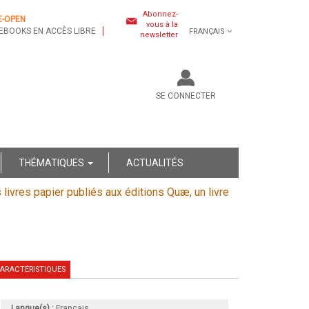
Abonnez-
E-OPEN
vous à la
EBOOKS EN ACCÈS LIBRE
FRANÇAIS
newsletter
SE CONNECTER
THÉMATIQUES
ACTUALITÉS
s livres papier publiés aux éditions Quæ, un livre
ARACTÉRISTIQUES
Langue(s) :
Français