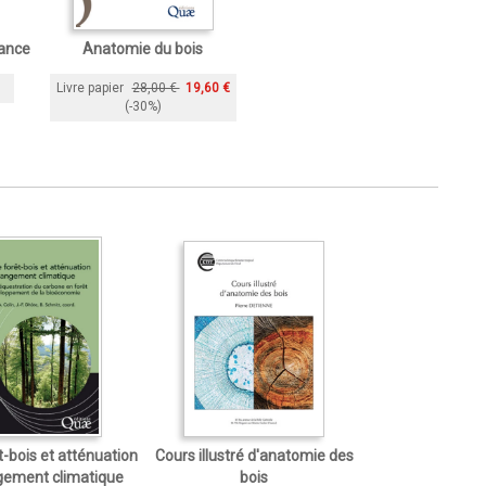
rance
Anatomie du bois
Livre papier
28,00 €
19,60 €
(-30%)
êt-bois et atténuation
Cours illustré d'anatomie des
gement climatique
bois