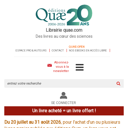
Librairie quae.com
Des livres au cœur des sciences
QUAE-OPEN
ESPACE PRO & AUTEURS
CONTACT
NOS EBOOKS EN ACCÈS LIBRE
Abonnez-
vous à la
newsletter
Rechercher
sur
le
site
SE CONNECTER
Un livre acheté = un livre offert !
Du 20 juillet au 31 août 2026
, pour l'achat d'un ou plusieurs