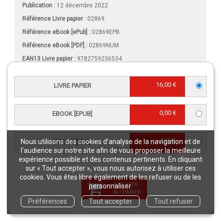
Publication :
12 décembre 2022
Référence Livre papier :
02869
Référence eBook [ePub] :
02869EPB
Référence eBook [PDF] :
02869NUM
EAN13 Livre papier :
9782759236534
EAN13 eBook [ePub] :
9782759236558
16,00 €
LIVRE PAPIER
EAN13 eBook [PDF] :
9782759236541
DOI eBook [PDF] :
10.35690/978-2-7592-3654-1
Intérieur :
Noir & blanc
0,00 €
EBOOK [EPUB]
Format (en mm)
:
120 x 190
Nombre de pages
Livre papier
:
168
0,00 €
Nous utilisons des cookies d’analyse de la navigation et de
EBOOK [PDF]
l’audience sur notre site afin de vous proposer la meilleure
Nombre de pages
eBook [PDF]
:
168
expérience possible et des contenus pertinents. En cliquant
Poids (en grammes) :
190
sur « Tout accepter », vous nous autorisez à utiliser ces
cookies. Vous êtes libre également de les refuser ou de les
Comment lire un eBook ?
AJOUTER
personnaliser.
Format Onix
AU PANIER
Taille(s) :
2,71 Mo (ePub), 5,55 Mo (PDF)
Préférences
Tout accepter
Tout refuser