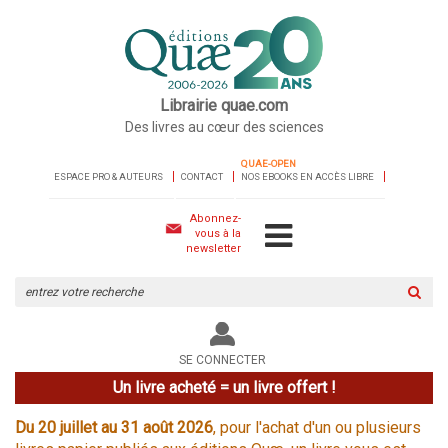
Librairie quae.com
Des livres au cœur des sciences
QUAE-OPEN
ESPACE PRO & AUTEURS
CONTACT
NOS EBOOKS EN ACCÈS LIBRE
Abonnez-
vous à la
newsletter
Rechercher
sur
le
site
SE CONNECTER
Un livre acheté = un livre offert !
Du 20 juillet au 31 août 2026
, pour l'achat d'un ou plusieurs