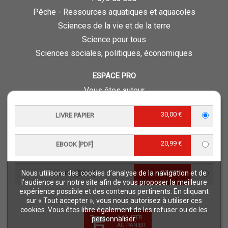
Pêche - Ressources aquatiques et aquacoles
Sciences de la vie et de la terre
Science pour tous
Sciences sociales, politiques, économiques
ESPACE PRO
Vous êtes auteur
Vous êtes journaliste
30,00 €
LIVRE PAPIER
Vous êtes libraire
Vous êtes bibliothécaire
20,99 €
Foreign rights
EBOOK [PDF]
Procédure d'évaluation
20,99 €
Nous utilisons des cookies d’analyse de la navigation et de
EBOOK [EPUB]
NOTRE SITE
l’audience sur notre site afin de vous proposer la meilleure
expérience possible et des contenus pertinents. En cliquant
Quae © 2018
sur « Tout accepter », vous nous autorisez à utiliser ces
Mentions légales
cookies. Vous êtes libre également de les refuser ou de les
AJOUTER
personnaliser.
Déclaration d'accessibilité
AU PANIER