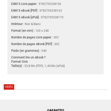
EAN13 Livre papier :
9782759238156
EAN13 eBook [PDF] :
9782759238163
EAN13 eBook [ePub] :
9782759238170
Intérieur :
Noir & blanc
Format (en mm)
:
160 x 240
Nombre de pages
Livre papier
:
302
Nombre de pages
eBook [PDF]
:
302
Poids (en grammes) :
540
Comment lire un eBook ?
Format Onix
Taille(s) :
33,8 Mo (PDF), 1,44 Mo (ePub)
VIDÉO
GARANTIES