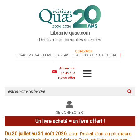
Librairie quae.com
Des livres au cœur des sciences
QUAE-OPEN
ESPACE PRO & AUTEURS
CONTACT
NOS EBOOKS EN ACCÈS LIBRE
Abonnez-
vous à la
newsletter
Rechercher
sur
le
site
SE CONNECTER
Un livre acheté = un livre offert !
Du 20 juillet au 31 août 2026
, pour l'achat d'un ou plusieurs