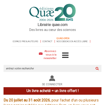
Librairie quae.com
Des livres au cœur des sciences
QUAE-OPEN
ESPACE PRO & AUTEURS
CONTACT
NOS EBOOKS EN ACCÈS LIBRE
Abonnez-
vous à la
newsletter
Rechercher
sur
le
site
SE CONNECTER
Un livre acheté = un livre offert !
Du 20 juillet au 31 août 2026
, pour l'achat d'un ou plusieurs