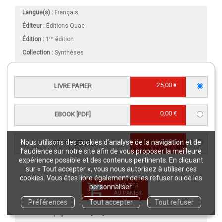
Langue(s) :
Français
Éditeur :
Éditions Quae
re
Édition :
1
édition
Collection :
Synthèses
Publication :
4 janvier 2024
Référence Livre papier :
02925
25,00 €
LIVRE PAPIER
Référence eBook [PDF] :
02925NUM
Référence eBook [ePub] :
02925EPB
0,00 €
EBOOK [PDF]
EAN13 Livre papier :
9782759238521
EAN13 eBook [PDF] :
9782759238538
0,00 €
Nous utilisons des cookies d’analyse de la navigation et de
EBOOK [EPUB]
EAN13 eBook [ePub] :
9782759238545
l’audience sur notre site afin de vous proposer la meilleure
expérience possible et des contenus pertinents. En cliquant
DOI eBook [PDF] :
10.35690/978-2-7592-3853-8
sur « Tout accepter », vous nous autorisez à utiliser ces
Intérieur :
Couleur
cookies. Vous êtes libre également de les refuser ou de les
AJOUTER
personnaliser.
Format (en mm)
:
160 x 240
AU PANIER
Nombre de pages
Livre papier
:
246
Préférences
Tout accepter
Tout refuser
Nombre de pages
eBook [PDF]
:
246